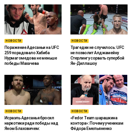
НОВОСТИ
НОВОСТИ
Поражение Адесаньи на UFC
Трагедии не случилось: UFC
259 порадовало Хабиба
не позволит Алджамейну
Нурмагомедова не меньше
Стерлингу сорвать супербой
победы Махачева
Ян-Диллашоу
НОВОСТИ
НОВОСТИ
Исраэль Адесанья бросил
«Fedor Team шарашкина
наркотики ради победы над
контора»: Почему ученикам
Яном Блаховичем:
Фёдора Емельяненко