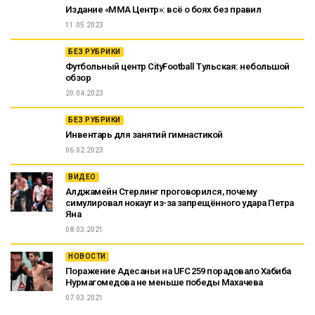
Издание «ММА Центр»: всё о боях без правил
11.05.2023
БЕЗ РУБРИКИ
Футбольный центр CityFootball Тульская: небольшой
обзор
20.04.2023
БЕЗ РУБРИКИ
Инвентарь для занятий гимнастикой
06.02.2023
ВИДЕО
Алджамейн Стерлинг проговорился, почему
симулировал нокаут из-за запрещённого удара Петра
Яна
08.03.2021
НОВОСТИ
Поражение Адесаньи на UFC 259 порадовало Хабиба
Нурмагомедова не меньше победы Махачева
07.03.2021