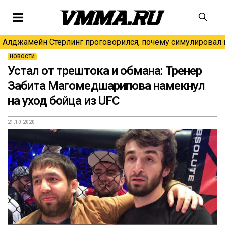
Алджамейн Стерлинг проговорился, почему симулировал н
НОВОСТИ
Устал от трештока и обмана: Тренер
Забита Магомедшарипова намекнул
на уход бойца из UFC
21.10.2020