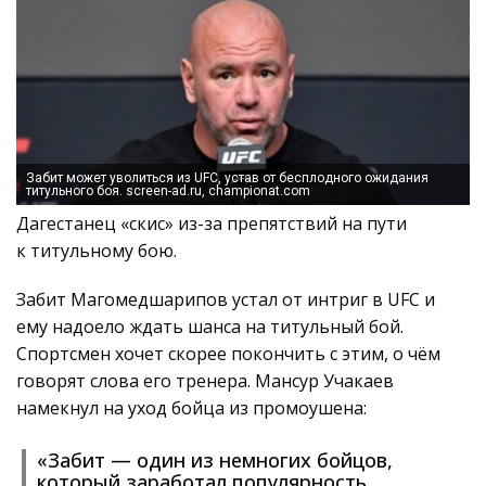
Забит может уволиться из UFC, устав от бесплодного ожидания
титульного боя. screen-ad.ru, championat.com
Дагестанец «скис» из-за препятствий на пути
к титульному бою.
Забит Магомедшарипов устал от интриг в UFC и
ему надоело ждать шанса на титульный бой.
Спортсмен хочет скорее покончить с этим, о чём
говорят слова его тренера. Мансур Учакаев
намекнул на уход бойца из промоушена:
«Забит — один из немногих бойцов,
который заработал популярность