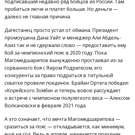
подписавший недавно ряд бойцов из России. Там
пробиться легче и платят больше. Но деньги —
далеко не главная причина.
Дагестанец просто устал от обмана. Президент
промоушена Дана Уайт и менеджер Али Абдель-
Азиз так и не сдержали слово — предоставить ему
бой за чемпионский пояс в 2020 году. Пока
Магомедшарипов вынужденно простаивал из-за
сорванного боя с Яиром Родригесом, его
конкуренты за право подраться в титульной
схватке провели поединок. Брайан Ортега победил
«Корейского Зомби» и теперь вовсю рассуждает
о встрече с чемпионом полулёгкого веса — Алексом
Волкановски в феврале 2021 года.
А это означает, что мечта Магомедшарипова —
сразиться за пояс — откладывается, как минимум,
ещё на год. Ведь в апреле, начинается праздник