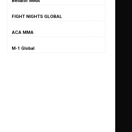
Bellator MMA
Хорхе Масвидаль
FIGHT NIGHTS GLOBAL
Jorge Masvidal
(35-14-0, 0)
ACA MMA
Колби Ковингтон
Colby Covington
M-1 Global
(15-2-, 0)
Майкл Биспинг
Michael Bisping
(30-9-0, 1)
Дэниель Кормье
Daniel Cormier
(22-2-0, 1)
Нэйт Диаз
Nate Diaz
(20-12-0, 0)