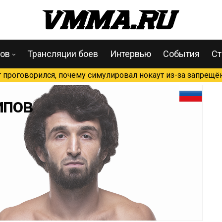
цов
Трансляции боев
Интервью
События
Ст
проговорился, почему симулировал нокаут из-за запрещён
ипов