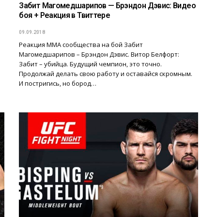
Забит Магомедшарипов — Брэндон Дэвис: Видео
боя + Реакция в Твиттере
09.09.2018
Реакция ММА сообщества на бой Забит
Магомедшарипов – Брэндон Дэвис. Витор Белфорт:
Забит – убийца. Будущий чемпион, это точно.
Продолжай делать свою работу и оставайся скромным.
И постригись, но бород…