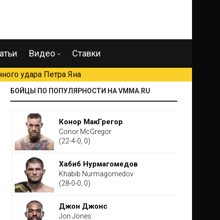
атьи
Видео
Ставки
ного удара Петра Яна
БОЙЦЫ ПО ПОПУЛЯРНОСТИ НА VMMA.RU
Конор МакГрегор
Conor McGregor
(22-4-0, 0)
Хабиб Нурмагомедов
Khabib Nurmagomedov
(28-0-0, 0)
Джон Джонс
Jon Jones