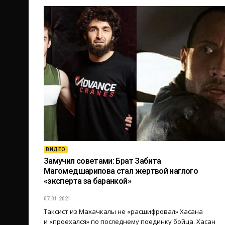
ВИДЕО
Замучил советами: Брат Забита
Магомедшарипова стал жертвой наглого
«эксперта за баранкой»
07.01.2021
Таксист из Махачкалы не «расшифровал» Хасана
и «проехался» по последнему поединку бойца. Хасан