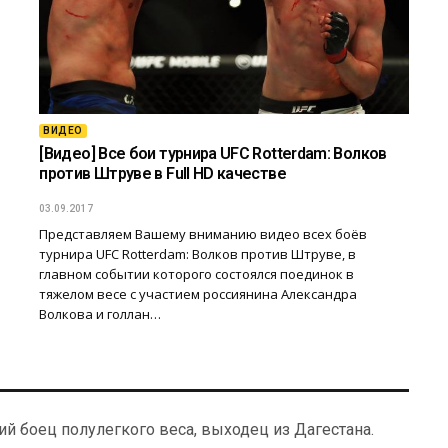
ВИДЕО
[Видео] Все бои турнира UFC Rotterdam: Волков
против Штруве в Full HD качестве
03.09.2017
Представляем Вашему вниманию видео всех боёв
турнира UFC Rotterdam: Волков против Штруве, в
главном событии которого состоялся поединок в
тяжелом весе с участием россиянина Александра
Волкова и голлан…
 боец полулегкого веса, выходец из Дагестана.