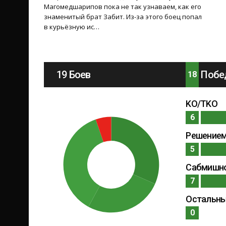
Магомедшарипов пока не так узнаваем, как его
знаменитый брат Забит. Из-за этого боец попал
в курьёзную ис…
19 Боев
Побе
18
KO/TKO
6
Решение
5
Сабмишн
7
Остальн
0