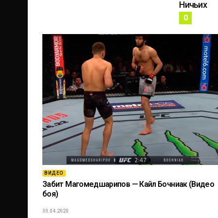
Ничьих
0
ВИДЕО
Забит Магомедшарипов — Кайл Бочниак (Видео
боя)
30.04.2020