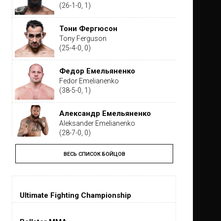
(26-1-0, 1)
Тони Фергюсон
Tony Ferguson
(25-4-0, 0)
Федор Емельяненко
Fedor Emelianenko
(38-5-0, 1)
Александр Емельяненко
Aleksander Emelianenko
(28-7-0, 0)
ВЕСЬ СПИСОК БОЙЦОВ
Тайрон Вудли
Tyron Woodley
(19-5-1, 0)
Ultimate Fighting Championship
Дастин Порье
Dustin Poirier
(26-6-0, 1)