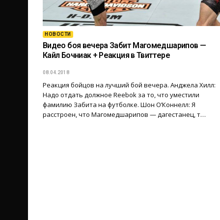
НОВОСТИ
Видео боя вечера Забит Магомедшарипов —
Кайл Бочниак + Реакция в Твиттере
08.04.2018
Реакция бойцов на лучший бой вечера. Анджела Хилл:
Надо отдать должное Reebok за то, что уместили
фамилию Забита на футболке. Шон О’Коннелл: Я
расстроен, что Магомедшарипов — дагестанец, т…