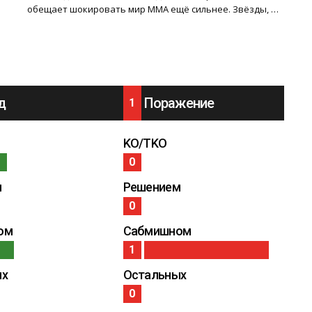
обещает шокировать мир ММА ещё сильнее. Звёзды, …
д
Поражение
1
KO/TKO
0
м
Решением
0
ом
Сабмишном
1
ых
Остальных
0