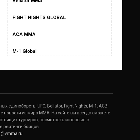
Bellator MMA
Хорхе Масвидаль
FIGHT NIGHTS GLOBAL
Jorge Masvidal
(35-14-0, 0)
ACA MMA
Колби Ковингтон
Colby Covington
M-1 Global
(15-2-, 0)
Майкл Биспинг
Michael Bisping
(30-9-0, 1)
Дэниель Кормье
Daniel Cormier
(22-2-0, 1)
 единоборств, UFC, Bellator, Fight Nights, M-1, ACB.
е новости из мира ММА. На сайте вы всегда сможете
стоящих турниров, посмотреть интервью с
Нэйт Диаз
Nate Diaz
е рейтинги бойцов.
(20-12-0, 0)
fo@vmma.ru