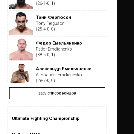
(26-1-0, 1)
Тони Фергюсон
Tony Ferguson
(25-4-0, 0)
Федор Емельяненко
Fedor Emelianenko
(38-5-0, 1)
Александр Емельяненко
Aleksander Emelianenko
(28-7-0, 0)
ВЕСЬ СПИСОК БОЙЦОВ
Тайрон Вудли
Tyron Woodley
(19-5-1, 0)
Ultimate Fighting Championship
Дастин Порье
Dustin Poirier
(26-6-0, 1)