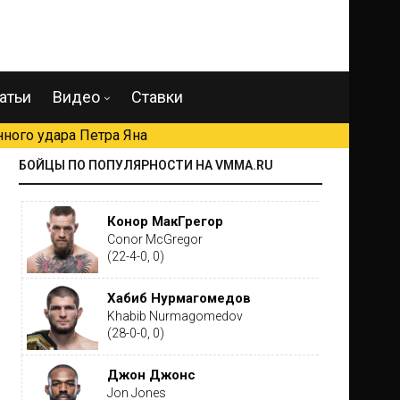
атьи
Видео
Ставки
ного удара Петра Яна
БОЙЦЫ ПО ПОПУЛЯРНОСТИ НА VMMA.RU
Конор МакГрегор
Conor McGregor
(22-4-0, 0)
Хабиб Нурмагомедов
Khabib Nurmagomedov
(28-0-0, 0)
Джон Джонс
Jon Jones