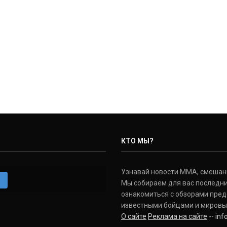
КТО МЫ?
Узнавай новости ММА, смешанных
m
Мы собираем для вас последни
ознакомиться с обзорами пред
известными бойцами и мировы
О сайте
Реклама на сайте
--
in