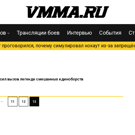
цов
Трансляции боев
Интервью
События
Ст
проговорился, почему симулировал нокаут из-за запрещён
сил вызов легенде смешанных единоборств
…
11
12
13