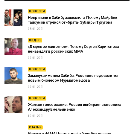
НОВОСТИ
Неприязнь к Хабибу зашкалила: Почему Майрбек
Тайсумов отрёкся от «брата» Зубайры Тухугова
08.01.2021
ВИДЕО
«Дырявое животное»: Почему Сергея Харитонова
ненавидят в российских ММА
09.01.2021
НОВОСТИ
Замануха именем Хабиба: Россияне недовольны
новым бизнесом Нурмагомедова
09.01.2021
НОВОСТИ
Жалкое голосование: Россия выбирает соперника
Александру Емельяненко
10.01.2021
СТАТЬИ
Издание «ММА Центр»: всё о боях без правил