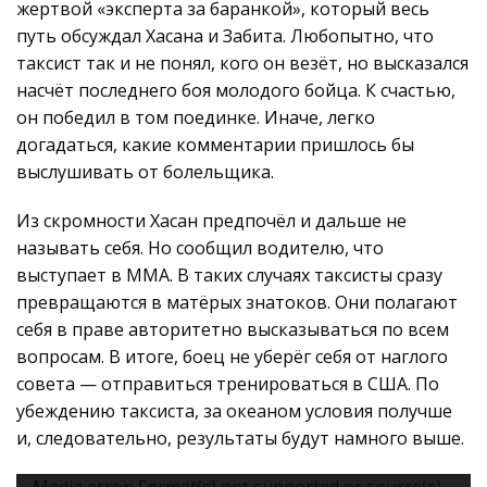
жертвой «эксперта за баранкой», который весь
путь обсуждал Хасана и Забита. Любопытно, что
таксист так и не понял, кого он везёт, но высказался
насчёт последнего боя молодого бойца. К счастью,
он победил в том поединке. Иначе, легко
догадаться, какие комментарии пришлось бы
выслушивать от болельщика.
Из скромности Хасан предпочёл и дальше не
называть себя. Но сообщил водителю, что
выступает в ММА. В таких случаях таксисты сразу
превращаются в матёрых знатоков. Они полагают
себя в праве авторитетно высказываться по всем
вопросам. В итоге, боец не уберёг себя от наглого
совета — отправиться тренироваться в США. По
убеждению таксиста, за океаном условия получше
и, следовательно, результаты будут намного выше.
Видеоплеер
Media error: Format(s) not supported or source(s)