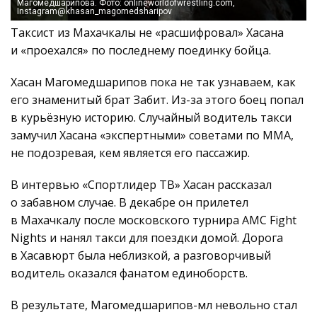
Магомедшарипова. Фото: onlineworldofwrestling.com,
Instagram@khasan_magomedsharipov
Таксист из Махачкалы не «расшифровал» Хасана
и «проехался» по последнему поединку бойца.
Хасан Магомедшарипов пока не так узнаваем, как
его знаменитый брат Забит. Из-за этого боец попал
в курьёзную историю. Случайный водитель такси
замучил Хасана «экспертными» советами по ММА,
не подозревая, кем является его пассажир.
В интервью «Спортлидер ТВ» Хасан рассказал
о забавном случае. В декабре он прилетел
в Махачкалу после московского турнира AMC Fight
Nights и нанял такси для поездки домой. Дорога
в Хасавюрт была неблизкой, а разговорчивый
водитель оказался фанатом единоборств.
В результате, Магомедшарипов-мл невольно стал