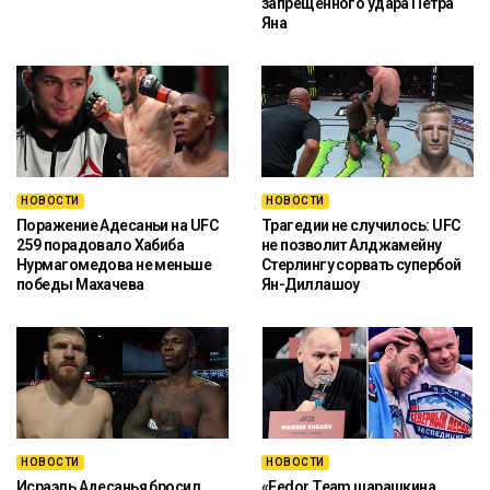
запрещённого удара Петра
Яна
НОВОСТИ
НОВОСТИ
Поражение Адесаньи на UFC
Трагедии не случилось: UFC
259 порадовало Хабиба
не позволит Алджамейну
Нурмагомедова не меньше
Стерлингу сорвать супербой
победы Махачева
Ян-Диллашоу
НОВОСТИ
НОВОСТИ
Исраэль Адесанья бросил
«Fedor Team шарашкина