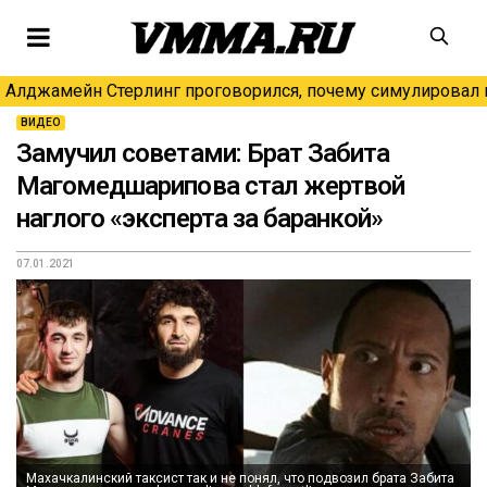
Алджамейн Стерлинг проговорился, почему симулировал н
ВИДЕО
Замучил советами: Брат Забита
Магомедшарипова стал жертвой
наглого «эксперта за баранкой»
07.01.2021
Махачкалинский таксист так и не понял, что подвозил брата Забита