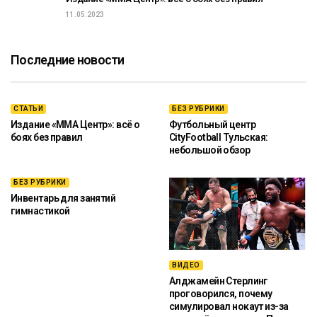
11.05.2023
Последние новости
СТАТЬИ
БЕЗ РУБРИКИ
Издание «ММА Центр»: всё о
Футбольный центр
боях без правил
CityFootball Тульская:
небольшой обзор
БЕЗ РУБРИКИ
Инвентарь для занятий
гимнастикой
ВИДЕО
Алджамейн Стерлинг
проговорился, почему
симулировал нокаут из-за