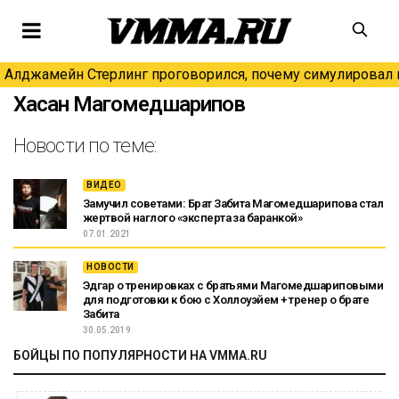
Алджамейн Стерлинг проговорился, почему симулировал н
Хасан Магомедшарипов
Новости по теме:
ВИДЕО
Замучил советами: Брат Забита Магомедшарипова стал
жертвой наглого «эксперта за баранкой»
07.01.2021
НОВОСТИ
Эдгар о тренировках с братьями Магомедшариповыми
для подготовки к бою с Холлоуэйем + тренер о брате
Забита
30.05.2019
БОЙЦЫ ПО ПОПУЛЯРНОСТИ НА VMMA.RU