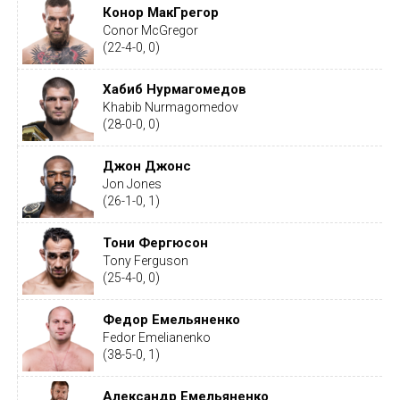
Конор МакГрегор
Conor McGregor
(22-4-0, 0)
Хабиб Нурмагомедов
Khabib Nurmagomedov
(28-0-0, 0)
Джон Джонс
Jon Jones
(26-1-0, 1)
Тони Фергюсон
Tony Ferguson
(25-4-0, 0)
Федор Емельяненко
Fedor Emelianenko
(38-5-0, 1)
Александр Емельяненко