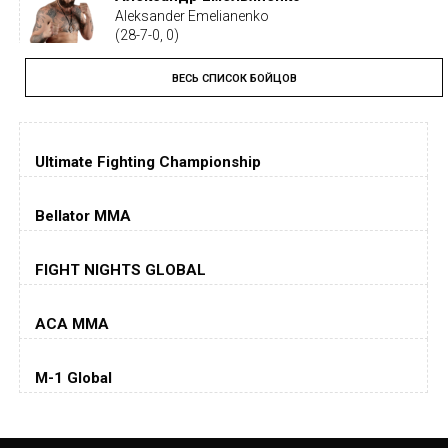
Aleksander Emelianenko
(28-7-0, 0)
ВЕСЬ СПИСОК БОЙЦОВ
Тайрон Вудли
Tyron Woodley
(19-5-1, 0)
Ultimate Fighting Championship
Дастин Порье
Dustin Poirier
(26-6-0, 1)
Bellator MMA
Хорхе Масвидаль
FIGHT NIGHTS GLOBAL
Jorge Masvidal
(35-14-0, 0)
ACA MMA
Колби Ковингтон
Colby Covington
M-1 Global
(15-2-, 0)
Майкл Биспинг
Michael Bisping