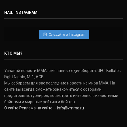
(30-9-0, 1)
НАШ INSTAGRAM
Дэниель Кормье
Daniel Cormier
(22-2-0, 1)
Следуйте в Instagram
Нэйт Диаз
Nate Diaz
КТО МЫ?
(20-12-0, 0)
Дональд Серроне
Узнавай новости ММА, смешанных единоборств, UFC, Bellator,
Donald Cerrone
Fight Nights, M-1, ACB.
(36-15-0, 1)
Мы собираем для вас последние новости из мира ММА. На
сайте вы всегда сможете ознакомиться с обзорами
Исраэль Адесанья
предстоящих турниров, посмотреть интервью с известными
Israel Adesanya
бойцами и мировые рейтинги бойцов.
(19-0-0, 0)
О сайте
Реклама на сайте
--
info@vmma.ru