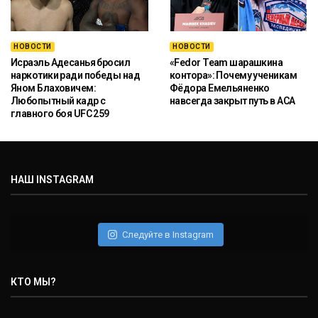
НОВОСТИ
НОВОСТИ
Исраэль Адесанья бросил
«Fedor Team шарашкина
наркотики ради победы над
контора»: Почему ученикам
Яном Блаховичем:
Фёдора Емельяненко
Любопытный кадр с
навсегда закрыт путь в ACA
главного боя UFC 259
НАШ INSTAGRAM
Следуйте в Instagram
КТО МЫ?