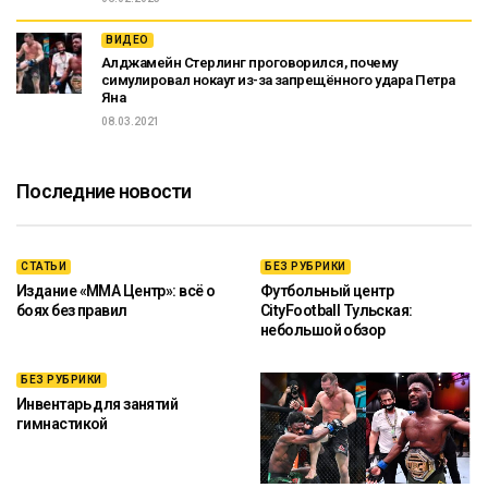
ВИДЕО
Алджамейн Стерлинг проговорился, почему
симулировал нокаут из-за запрещённого удара Петра
Яна
08.03.2021
Последние новости
СТАТЬИ
БЕЗ РУБРИКИ
Издание «ММА Центр»: всё о
Футбольный центр
боях без правил
CityFootball Тульская:
небольшой обзор
БЕЗ РУБРИКИ
Инвентарь для занятий
гимнастикой