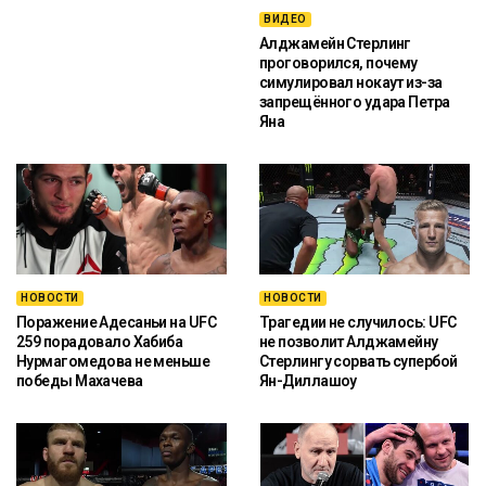
ВИДЕО
Алджамейн Стерлинг
проговорился, почему
симулировал нокаут из-за
запрещённого удара Петра
Яна
НОВОСТИ
НОВОСТИ
Поражение Адесаньи на UFC
Трагедии не случилось: UFC
259 порадовало Хабиба
не позволит Алджамейну
Нурмагомедова не меньше
Стерлингу сорвать супербой
победы Махачева
Ян-Диллашоу