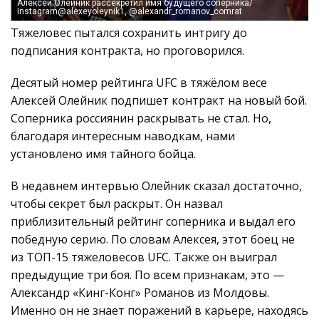
Алексей Олейник рассекретил имя будущего соперника/
Instagram@alexeyoleynik1, @alexandr_romanov_comrat
Тяжеловес пытался сохранить интригу до
подписания контракта, но проговорился.
Десятый номер рейтинга UFC в тяжёлом весе
Алексей Олейник подпишет контракт на новый бой.
Соперника россиянин раскрывать не стал. Но,
благодаря интересным наводкам, нами
установлено имя тайного бойца.
В недавнем интервью Олейник сказал достаточно,
чтобы секрет был раскрыт. Он назвал
приблизительный рейтинг соперника и выдал его
победную серию. По словам Алексея, этот боец не
из ТОП-15 тяжеловесов UFC. Также он выиграл
предыдущие три боя. По всем признакам, это —
Александр «Кинг-Конг» Романов из Молдовы.
Именно он не знает поражений в карьере, находясь