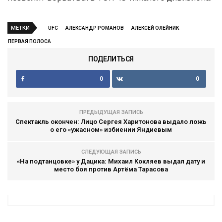
МЕТКИ
UFC
АЛЕКСАНДР РОМАНОВ
АЛЕКСЕЙ ОЛЕЙНИК
ПЕРВАЯ ПОЛОСА
ПОДЕЛИТЬСЯ
0
0
ПРЕДЫДУЩАЯ ЗАПИСЬ
Спектакль окончен: Лицо Сергея Харитонова выдало ложь
о его «ужасном» избиении Яндиевым
СЛЕДУЮЩАЯ ЗАПИСЬ
«На подтанцовке» у Дацика: Михаил Кокляев выдал дату и
место боя против Артёма Тарасова