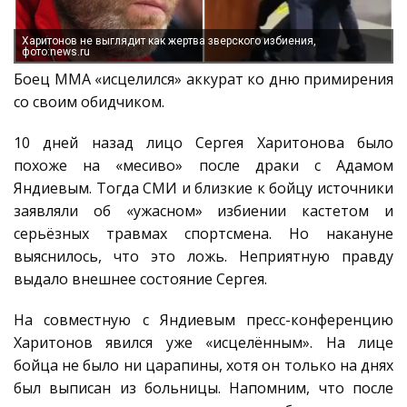
Харитонов не выглядит как жертва зверского избиения,
фото:news.ru
Боец MMA «исцелился» аккурат ко дню примирения
со своим обидчиком.
10 дней назад лицо Сергея Харитонова было
похоже на «месиво» после драки с Адамом
Яндиевым. Тогда СМИ и близкие к бойцу источники
заявляли об «ужасном» избиении кастетом и
серьёзных травмах спортсмена. Но накануне
выяснилось, что это ложь. Неприятную правду
выдало внешнее состояние Сергея.
На совместную с Яндиевым пресс-конференцию
Харитонов явился уже «исцелённым». На лице
бойца не было ни царапины, хотя он только на днях
был выписан из больницы. Напомним, что после