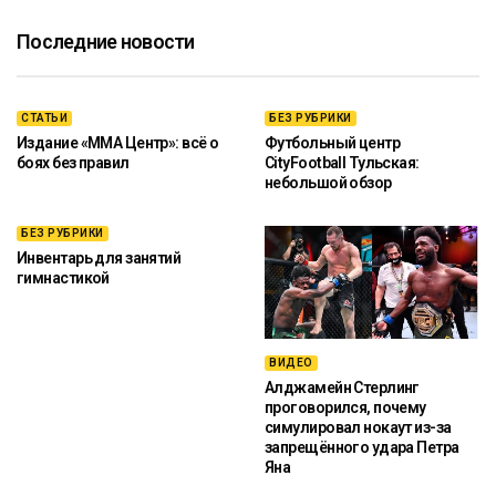
Последние новости
СТАТЬИ
БЕЗ РУБРИКИ
Издание «ММА Центр»: всё о
Футбольный центр
боях без правил
CityFootball Тульская:
небольшой обзор
БЕЗ РУБРИКИ
Инвентарь для занятий
гимнастикой
ВИДЕО
Алджамейн Стерлинг
проговорился, почему
симулировал нокаут из-за
запрещённого удара Петра
Яна