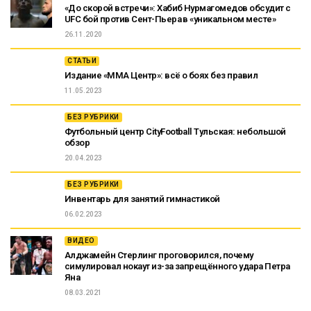
«До скорой встречи»: Хабиб Нурмагомедов обсудит с
UFC бой против Сент-Пьера в «уникальном месте»
26.11.2020
СТАТЬИ
Издание «ММА Центр»: всё о боях без правил
11.05.2023
БЕЗ РУБРИКИ
Футбольный центр CityFootball Тульская: небольшой
обзор
20.04.2023
БЕЗ РУБРИКИ
Инвентарь для занятий гимнастикой
06.02.2023
ВИДЕО
Алджамейн Стерлинг проговорился, почему
симулировал нокаут из-за запрещённого удара Петра
Яна
08.03.2021