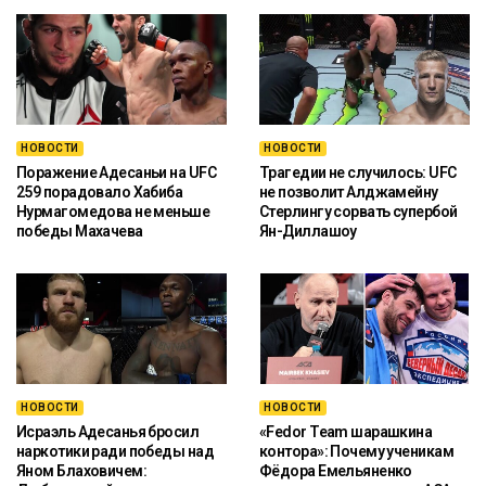
НОВОСТИ
НОВОСТИ
Поражение Адесаньи на UFC
Трагедии не случилось: UFC
259 порадовало Хабиба
не позволит Алджамейну
Нурмагомедова не меньше
Стерлингу сорвать супербой
победы Махачева
Ян-Диллашоу
НОВОСТИ
НОВОСТИ
Исраэль Адесанья бросил
«Fedor Team шарашкина
наркотики ради победы над
контора»: Почему ученикам
Яном Блаховичем:
Фёдора Емельяненко