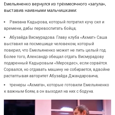
Емельяненко вернулся из трёхмесячного «загула»,
выставив наивными мальчишками:
Рамзана Кадырова, который потратил кучу сил и
времени, дабы перевоспитать бойца;
Абузайда Висмурадова. Главу клуба «Ахмат» Саша
выставил на посмешище человеком, который
поверил, что Емельяненко может не пить целый год.
Более того, Александр обещал отдать Висмурадову
подаренный Кадыровым «Мерседес», если сорвётся.
Сорвался, но отдавать машину не собирается, вдвойне
растаптывая авторитет Абузайда Джандаровича;
тренеры «Ахмата», которые готовили Емельяненко
к важным боям, а он выходил на них с бодуна.