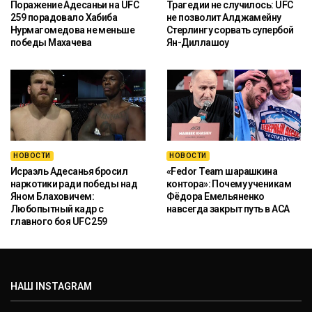
Поражение Адесаньи на UFC
Трагедии не случилось: UFC
259 порадовало Хабиба
не позволит Алджамейну
Нурмагомедова не меньше
Стерлингу сорвать супербой
победы Махачева
Ян-Диллашоу
НОВОСТИ
НОВОСТИ
Исраэль Адесанья бросил
«Fedor Team шарашкина
наркотики ради победы над
контора»: Почему ученикам
Яном Блаховичем:
Фёдора Емельяненко
Любопытный кадр с
навсегда закрыт путь в ACA
главного боя UFC 259
НАШ INSTAGRAM