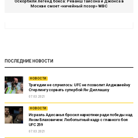
Оскорбили легенд бокса: Реванш Тайсона и Джонса в
Москве смоет «ничейный позор» WBC
ПОСЛЕДНИЕ НОВОСТИ
НОВОСТИ
Трагедии не случилось: UFC не позволит Алджамейну
Стерлингу сорвать супербой Ян-Диллашоу
07.03.2021
НОВОСТИ
Исраэль Адесанья бросил наркотики ради победы над
Яном Блаховичем: Любопытный кадр с главного боя
UFC 259
07.03.2021