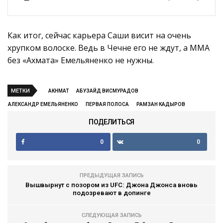
Как итог, сейчас карьера Саши висит на очень
хрупком волоске. Ведь в Чечне его не ждут, а ММА
без «Ахмата» Емельяненко не нужны.
МЕТКИ
AKHMAT
АБУЗАЙД ВИСМУРАДОВ
АЛЕКСАНДР ЕМЕЛЬЯНЕНКО
ПЕРВАЯ ПОЛОСА
РАМЗАН КАДЫРОВ
ПОДЕЛИТЬСЯ
0
0
ПРЕДЫДУЩАЯ ЗАПИСЬ
Вышвырнут с позором из UFC: Джона Джонса вновь
подозревают в допинге
СЛЕДУЮЩАЯ ЗАПИСЬ