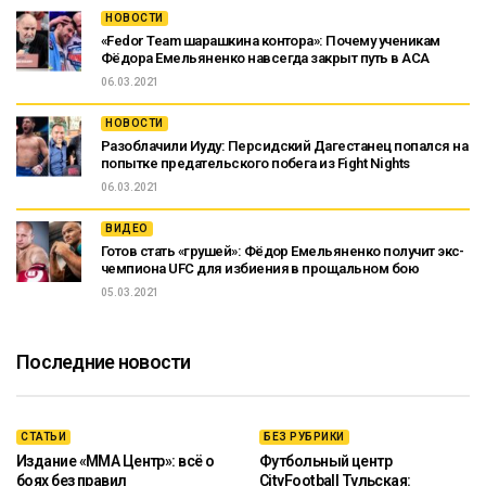
НОВОСТИ
«Fedor Team шарашкина контора»: Почему ученикам
Фёдора Емельяненко навсегда закрыт путь в ACA
06.03.2021
НОВОСТИ
Разоблачили Иуду: Персидский Дагестанец попался на
попытке предательского побега из Fight Nights
06.03.2021
ВИДЕО
Готов стать «грушей»: Фёдор Емельяненко получит экс-
чемпиона UFC для избиения в прощальном бою
05.03.2021
Последние новости
СТАТЬИ
БЕЗ РУБРИКИ
Издание «ММА Центр»: всё о
Футбольный центр
боях без правил
CityFootball Тульская: