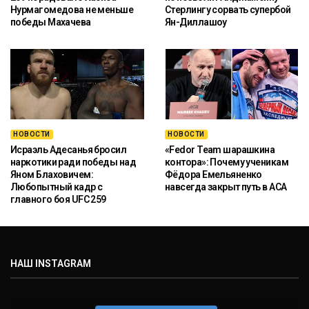
Нурмагомедова не меньше
Стерлингу сорвать супербой
победы Махачева
Ян-Диллашоу
НОВОСТИ
НОВОСТИ
Исраэль Адесанья бросил
«Fedor Team шарашкина
наркотики ради победы над
контора»: Почему ученикам
Яном Блаховичем:
Фёдора Емельяненко
Любопытный кадр с
навсегда закрыт путь в ACA
главного боя UFC 259
НАШ INSTAGRAM