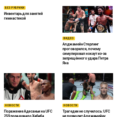
БЕЗ РУБРИКИ
Инвентарь для занятий
гимнастикой
ВИДЕО
Алджамейн Стерлинг
проговорился, почему
симулировал нокаут из-за
запрещённого удара Петра
Яна
НОВОСТИ
НОВОСТИ
Поражение Адесаньи на UFC
Трагедии не случилось: UFC
259 порадовало Хабиба
не позволит Алджамейну