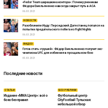
«Fedor Team шарашкина контора»: Почему ученикам
Фёдора Емельяненко навсегда закрыт путь в ACA
06.03.2021
НОВОСТИ
Разоблачили Иуду: Персидский Дагестанец попался на
попытке предательского побега из Fight Nights
06.03.2021
ВИДЕО
Готов стать «грушей»: Фёдор Емельяненко получит экс-
чемпиона UFC для избиения в прощальном бою
05.03.2021
Последние новости
СТАТЬИ
БЕЗ РУБРИКИ
Издание «ММА Центр»: всё о
Футбольный центр
боях без правил
CityFootball Тульская:
небольшой обзор