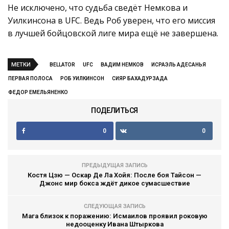
Не исключено, что судьба сведёт Немкова и
Уилкинсона в UFC. Ведь Роб уверен, что его миссия
в лучшей бойцовской лиге мира ещё не завершена.
МЕТКИ
BELLATOR
UFC
ВАДИМ НЕМКОВ
ИСРАЭЛЬ АДЕСАНЬЯ
ПЕРВАЯ ПОЛОСА
РОБ УИЛКИНСОН
СИЯР БАХАДУРЗАДА
ФЕДОР ЕМЕЛЬЯНЕНКО
ПОДЕЛИТЬСЯ
0
0
ПРЕДЫДУЩАЯ ЗАПИСЬ
Костя Цзю — Оскар Де Ла Хойя: После боя Тайсон —
Джонс мир бокса ждёт дикое сумасшествие
СЛЕДУЮЩАЯ ЗАПИСЬ
Мага близок к поражению: Исмаилов проявил роковую
недооценку Ивана Штыркова