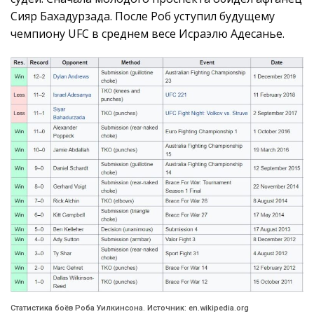
Сияр Бахадурзада. После Роб уступил будущему
чемпиону UFC в среднем весе Исраэлю Адесанье.
Статистика боёв Роба Уилкинсона. Источник: en.wikipedia.org