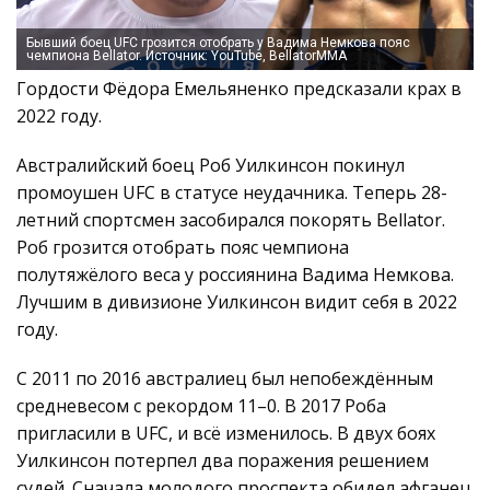
Бывший боец UFC грозится отобрать у Вадима Немкова пояс
чемпиона Bellator. Источник: YouTube, BellatorMMA
Гордости Фёдора Емельяненко предсказали крах в
2022 году.
Австралийский боец Роб Уилкинсон покинул
промоушен UFC в статусе неудачника. Теперь 28-
летний спортсмен засобирался покорять Bellator.
Роб грозится отобрать пояс чемпиона
полутяжёлого веса у россиянина Вадима Немкова.
Лучшим в дивизионе Уилкинсон видит себя в 2022
году.
С 2011 по 2016 австралиец был непобеждённым
средневесом с рекордом 11–0. В 2017 Роба
пригласили в UFC, и всё изменилось. В двух боях
Уилкинсон потерпел два поражения решением
судей. Сначала молодого проспекта обидел афганец