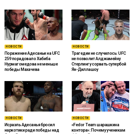
НОВОСТИ
НОВОСТИ
Поражение Адесаньи на UFC
Трагедии не случилось: UFC
259 порадовало Хабиба
не позволит Алджамейну
Нурмагомедова не меньше
Стерлингу сорвать супербой
победы Махачева
Ян-Диллашоу
НОВОСТИ
НОВОСТИ
Исраэль Адесанья бросил
«Fedor Team шарашкина
наркотики ради победы над
контора»: Почему ученикам