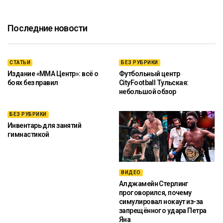
Последние новости
СТАТЬИ
БЕЗ РУБРИКИ
Издание «ММА Центр»: всё о
Футбольный центр
боях без правил
CityFootball Тульская:
небольшой обзор
БЕЗ РУБРИКИ
Инвентарь для занятий
гимнастикой
ВИДЕО
Алджамейн Стерлинг
проговорился, почему
симулировал нокаут из-за
запрещённого удара Петра
Яна