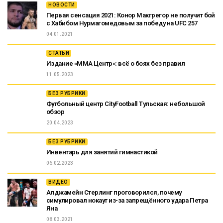
НОВОСТИ
Первая сенсация 2021: Конор Макгрегор не получит бой
с Хабибом Нурмагомедовым за победу на UFC 257
04.01.2021
СТАТЬИ
Издание «ММА Центр»: всё о боях без правил
11.05.2023
БЕЗ РУБРИКИ
Футбольный центр CityFootball Тульская: небольшой
обзор
20.04.2023
БЕЗ РУБРИКИ
Инвентарь для занятий гимнастикой
06.02.2023
ВИДЕО
Алджамейн Стерлинг проговорился, почему
симулировал нокаут из-за запрещённого удара Петра
Яна
08.03.2021