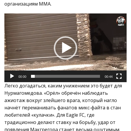
организациям ММА.
Видеоплеер
00:00
00:44
Легко догадаться, каким унижением это будет для
Нурмагомедова. «Орёл» обречён наблюдать
ажиотаж вокруг злейшего врага, который нагло
начнёт переманивать фанатов микс-файта в стан
любителей «кулачки». Для Eagle FC, где
традиционно делают ставку на борьбу, удар от
появления Макгрегора станет весьма ощутимым.