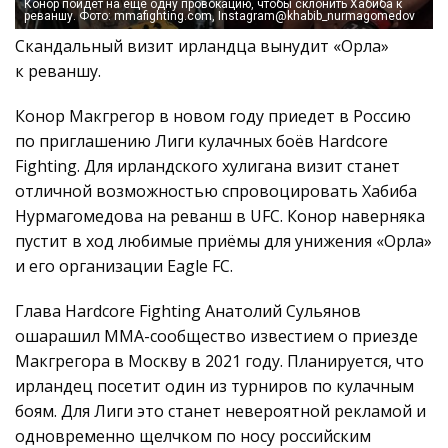
Конор пойдёт на ещё одну провокацию, чтобы склонить Хабиба к
реваншу. Фото: mmafighting.com, Instagram@khabib_nurmagomedov
Скандальный визит ирландца вынудит «Орла»
к реваншу.
Конор Макгрегор в новом году приедет в Россию
по приглашению Лиги кулачных боёв Hardcore
Fighting. Для ирландского хулигана визит станет
отличной возможностью спровоцировать Хабиба
Нурмагомедова на реванш в UFC. Конор наверняка
пустит в ход любимые приёмы для унижения «Орла»
и его организации Eagle FC.
Глава Hardcore Fighting Анатолий Сульянов
ошарашил ММА-сообщество известием о приезде
Макгрегора в Москву в 2021 году. Планируется, что
ирландец посетит один из турниров по кулачным
боям. Для Лиги это станет невероятной рекламой и
одновременно щелчком по носу российским