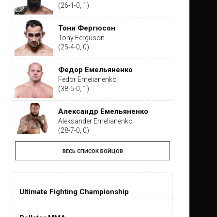
(26-1-0, 1)
Тони Фергюсон
Tony Ferguson
(25-4-0, 0)
Федор Емельяненко
Fedor Emelianenko
(38-5-0, 1)
Александр Емельяненко
Aleksander Emelianenko
(28-7-0, 0)
ВЕСЬ СПИСОК БОЙЦОВ
Тайрон Вудли
Tyron Woodley
(19-5-1, 0)
Ultimate Fighting Championship
Дастин Порье
Dustin Poirier
(26-6-0, 1)