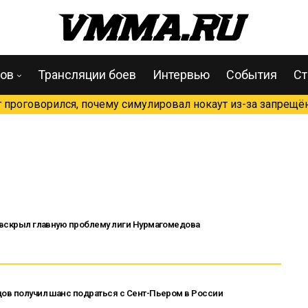
цов
Трансляции боев
Интервью
События
Ст
проговорился, почему симулировал нокаут из-за запрещён
» вскрыл главную проблему лиги Нурмагомедова
дов получил шанс подраться с Сент-Пьером в России