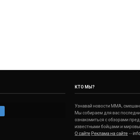
КТО МЫ?
Узнавай новости ММА, смешанных
m
Мы собираем для вас последни
ознакомиться с обзорами пред
известными бойцами и мировы
О сайте
Реклама на сайте
--
in