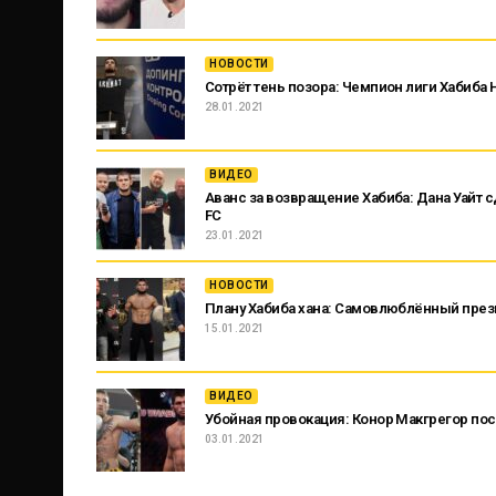
НОВОСТИ
Сотрёт тень позора: Чемпион лиги Хабиба
28.01.2021
ВИДЕО
Аванс за возвращение Хабиба: Дана Уайт 
FC
23.01.2021
НОВОСТИ
Плану Хабиба хана: Самовлюблённый прези
15.01.2021
ВИДЕО
Убойная провокация: Конор Макгрегор пос
03.01.2021