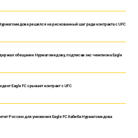
 Нурмагомедова решился на рискованный шаг ради контракта с UFC
сдержал обещание Нурмагомедову, подписав экс-чемпиона Eagle
дент Eagle FC срывает контракт с UFC
етит Россию для унижения Eagle FC Хабиба Нурмагомедова