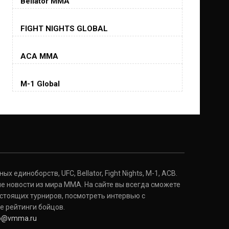
Bellator MMA
Хорхе Масвидаль
FIGHT NIGHTS GLOBAL
Jorge Masvidal
(35-14-0, 0)
ACA MMA
Колби Ковингтон
Colby Covington
M-1 Global
(15-2-, 0)
Майкл Биспинг
Michael Bisping
(30-9-0, 1)
Дэниель Кормье
Daniel Cormier
(22-2-0, 1)
 единоборств, UFC, Bellator, Fight Nights, M-1, ACB.
е новости из мира ММА. На сайте вы всегда сможете
стоящих турниров, посмотреть интервью с
Нэйт Диаз
Nate Diaz
е рейтинги бойцов.
(20-12-0, 0)
fo@vmma.ru