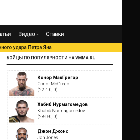
атьи
Видео
Ставки
ного удара Петра Яна
БОЙЦЫ ПО ПОПУЛЯРНОСТИ НА VMMA.RU
Конор МакГрегор
Conor McGregor
(22-4-0, 0)
Хабиб Нурмагомедов
Khabib Nurmagomedov
(28-0-0, 0)
Джон Джонс
Jon Jones