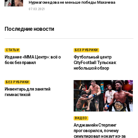
Нурмагомедова не меньше победы Махачева
07.03.2021
Последние новости
СТАТЬИ
БЕЗ РУБРИКИ
Издание «ММА Центр»: всё о
Футбольный центр
боях без правил
CityFootball Тульская:
небольшой обзор
БЕЗ РУБРИКИ
Инвентарь для занятий
гимнастикой
ВИДЕО
Алджамейн Стерлинг
проговорился, почему
симулировал нокаут из-за