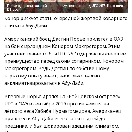
Порье одержал важнейшее преимущество перед UFC 257. Источник:
BT Sport
Конор рискует стать очередной жертвой коварного
климата Абу-Даби.
Американский боец Дастин Порье прилетел в ОАЭ
на бой с ирландцем Конором Макгрегором. Этим
участник главного боя UFC 257 одержал важнейшее
преимущество перед своим соперником, Конором
Макгрегором. Ведь Дастин по собственному
горькому опыту знает, насколько важно
акклиматизироваться в Абу-Даби.
Впервые Порье дрался на «Бойцовском острове»
UFC в ОАЭ в сентябре 2019 против чемпиона
лёгкого веса Хабиба Нурмагомедова. Американец
прилетел в Абу-Даби всего за пять дней до
поединка, и был шокирован здешним климатом.