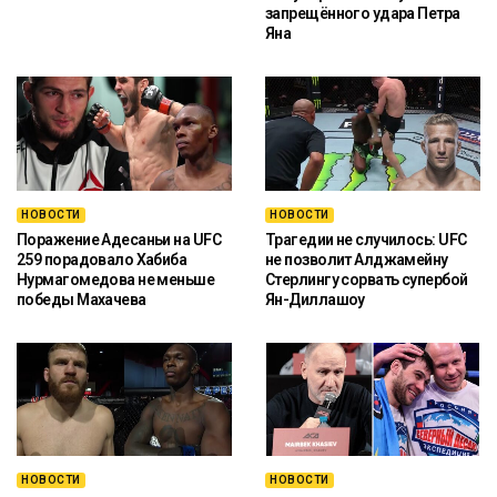
запрещённого удара Петра
Яна
НОВОСТИ
НОВОСТИ
Поражение Адесаньи на UFC
Трагедии не случилось: UFC
259 порадовало Хабиба
не позволит Алджамейну
Нурмагомедова не меньше
Стерлингу сорвать супербой
победы Махачева
Ян-Диллашоу
НОВОСТИ
НОВОСТИ