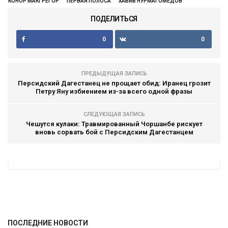
КОНОР МАКГРЕГОР
ПЕРВАЯ ПОЛОСА
ХАБИБ НУРМАГОМЕДОВ
ПОДЕЛИТЬСЯ
0
0
ПРЕДЫДУЩАЯ ЗАПИСЬ
Персидский Дагестанец не прощает обид: Иранец грозит
Петру Яну избиением из-за всего одной фразы
СЛЕДУЮЩАЯ ЗАПИСЬ
Чешутся кулаки: Травмированный Чоршанбе рискует
вновь сорвать бой с Персидским Дагестанцем
ПОСЛЕДНИЕ НОВОСТИ