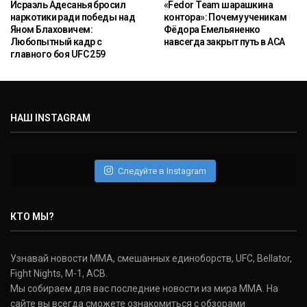
Исраэль Адесанья бросил
«Fedor Team шарашкина
наркотики ради победы над
контора»: Почему ученикам
Яном Блаховичем:
Фёдора Емельяненко
Любопытный кадр с
навсегда закрыт путь в ACA
главного боя UFC 259
НАШ INSTAGRAM
Следуйте в Instagram
КТО МЫ?
Узнавай новости ММА, смешанных единоборств, UFC, Bellator,
Fight Nights, M-1, ACB.
Мы собираем для вас последние новости из мира ММА. На
сайте вы всегда сможете ознакомиться с обзорами