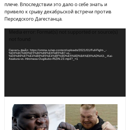
плече. Впоследствии это дало о себе знать и
привело к срыву декабрьской встречи против
Персидского Дагестанца.
Видеоплеер
Media error: Format(s) not supported or source(s)
not found
Скачать файл: https://vmma.ru/wp-content/uploads/2021/01/Full-Fight-_-
%E6%9C%9D%E5%80%89%E6%B5%B7-vs.-
%E6%89%87%E4%B9%85%E4%BF%9D%E5%8D%9A%E6%AD%A3-_-Kai-
Asakura-vs.-Hiromasa-Ougikubo-RIZIN.23.mp4?_=1