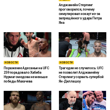
Алджамейн Стерлинг
проговорился, почему
симулировал нокаут из-за
запрещённого удара Петра
Яна
НОВОСТИ
НОВОСТИ
Поражение Адесаньи на UFC
Трагедии не случилось: UFC
259 порадовало Хабиба
не позволит Алджамейну
Нурмагомедова не меньше
Стерлингу сорвать супербой
победы Махачева
Ян-Диллашоу