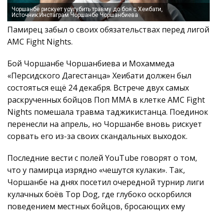
Чоршанбе рискует усугубить травму до боя с Хеибати,
Источник:Инстаграм Чоршанбе Чоршанбиева
Памирец забыл о своих обязательствах перед лигой
AMC Fight Nights.
Бой Чоршанбе Чоршанбиева и Мохаммеда
«Персидского Дагестанца» Хеибати должен был
состояться ещё 24 декабря. Встрече двух самых
раскрученных бойцов Поп ММА в клетке AMC Fight
Nights помешала травма таджикистанца. Поединок
перенесли на апрель, но Чоршанбе вновь рискует
сорвать его из-за своих скандальных выходок.
Последние вести с полей YouTube говорят о том,
что у памирца изрядно «чешутся кулаки». Так,
Чоршанбе на днях посетил очередной турнир лиги
кулачных боёв Top Dog, где глубоко оскорбился
поведением местных бойцов, бросающих ему