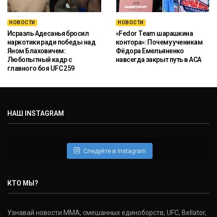
НОВОСТИ
НОВОСТИ
Исраэль Адесанья бросил
«Fedor Team шарашкина
наркотики ради победы над
контора»: Почему ученикам
Яном Блаховичем:
Фёдора Емельяненко
Любопытный кадр с
навсегда закрыт путь в ACA
главного боя UFC 259
НАШ INSTAGRAM
Следуйте в Instagram
КТО МЫ?
Узнавай новости ММА, смешанных единоборств, UFC, Bellator,