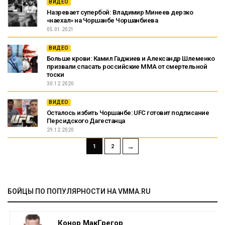
ВИДЕО
Назревает супербой: Владимир Минеев дерзко
«наехал» на Чоршанбе Чоршанбиева
05.01.2021
ВИДЕО
Больше крови: Камил Гаджиев и Александр Шлеменко
призвали спасать российские ММА от смертельной
тоски
30.12.2020
ВИДЕО
Осталось избить Чоршанбе: UFC готовит подписание
Персидского Дагестанца
29.12.2020
→
1
2
БОЙЦЫ ПО ПОПУЛЯРНОСТИ НА VMMA.RU
Конор МакГрегор