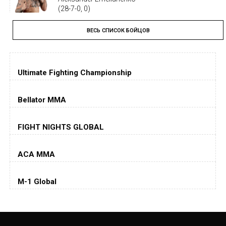
(28-7-0, 0)
ВЕСЬ СПИСОК БОЙЦОВ
Тайрон Вудли
Tyron Woodley
(19-5-1, 0)
Ultimate Fighting Championship
Дастин Порье
Dustin Poirier
(26-6-0, 1)
Bellator MMA
Хорхе Масвидаль
FIGHT NIGHTS GLOBAL
Jorge Masvidal
(35-14-0, 0)
ACA MMA
Колби Ковингтон
Colby Covington
M-1 Global
(15-2-, 0)
Майкл Биспинг
Michael Bisping
(30-9-0, 1)