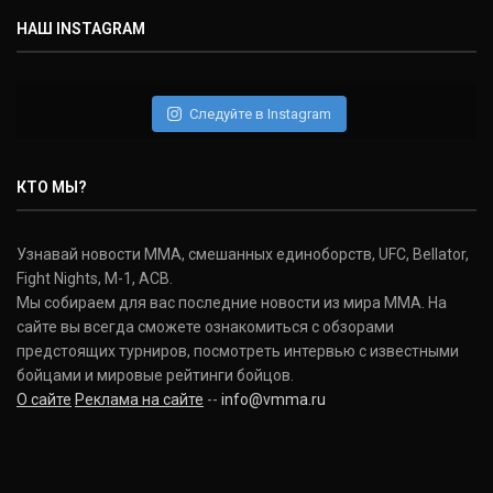
НАШ INSTAGRAM
Дэниель Кормье
Daniel Cormier
(22-2-0, 1)
Следуйте в Instagram
Нэйт Диаз
Nate Diaz
КТО МЫ?
(20-12-0, 0)
Дональд Серроне
Узнавай новости ММА, смешанных единоборств, UFC, Bellator,
Donald Cerrone
Fight Nights, M-1, ACB.
(36-15-0, 1)
Мы собираем для вас последние новости из мира ММА. На
сайте вы всегда сможете ознакомиться с обзорами
Исраэль Адесанья
предстоящих турниров, посмотреть интервью с известными
Israel Adesanya
бойцами и мировые рейтинги бойцов.
(19-0-0, 0)
О сайте
Реклама на сайте
--
info@vmma.ru