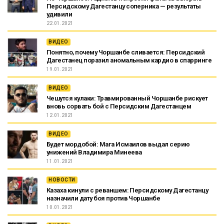
Персидскому Дагестанцу соперника — результаты
удивили
22.01.2021
ВИДЕО
Понятно, почему Чоршанбе сливается: Персидский
Дагестанец поразил аномальным кардио в спарринге
19.01.2021
ВИДЕО
Чешутся кулаки: Травмированный Чоршанбе рискует
вновь сорвать бой с Персидским Дагестанцем
12.01.2021
ВИДЕО
Будет мордобой: Мага Исмаилов выдал серию
унижений Владимира Минеева
11.01.2021
НОВОСТИ
Казаха кинули с реваншем: Персидскому Дагестанцу
назначили дату боя против Чоршанбе
10.01.2021