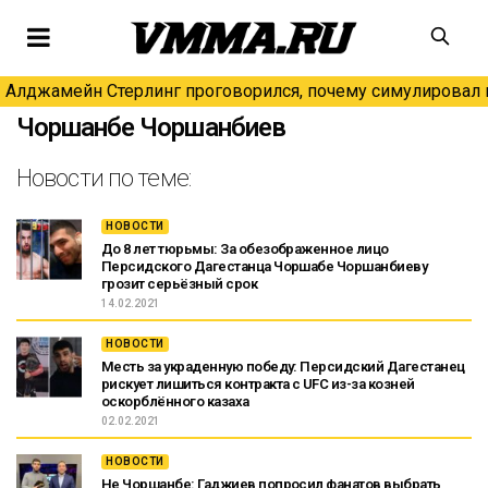
Алджамейн Стерлинг проговорился, почему симулировал н
Чоршанбе Чоршанбиев
Новости по теме:
НОВОСТИ
До 8 лет тюрьмы: За обезображенное лицо
Персидского Дагестанца Чоршабе Чоршанбиеву
грозит серьёзный срок
14.02.2021
НОВОСТИ
Месть за украденную победу: Персидский Дагестанец
рискует лишиться контракта с UFC из-за козней
оскорблённого казаха
02.02.2021
НОВОСТИ
Не Чоршанбе: Гаджиев попросил фанатов выбрать