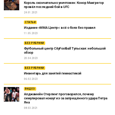
Король окончательно уничтожен: Конор Макгрегор
провёл последний бой в UFC
24.01.2021
СТАТЬИ
Издание «ММА Центр»: всё о боях без правил
11.05.2023
БЕЗ РУБРИКИ
Футбольный центр CityFootball Тульская: небольшой
обзор
20.04.2023
БЕЗ РУБРИКИ
Инвентарь для занятий гимнастикой
06.02.2023
ВИДЕО
Алджамейн Стерлинг проговорился, почему
симулировал нокаут из-за запрещённого удара Петра
Яна
08.03.2021