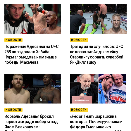
НОВОСТИ
НОВОСТИ
Поражение Адесаньи на UFC
Трагедии не случилось: UFC
259 порадовало Хабиба
не позволит Алджамейну
Нурмагомедова не меньше
Стерлингу сорвать супербой
победы Махачева
Ян-Диллашоу
НОВОСТИ
НОВОСТИ
Исраэль Адесанья бросил
«Fedor Team шарашкина
наркотики ради победы над
контора»: Почему ученикам
Яном Блаховичем:
Фёдора Емельяненко