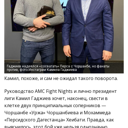
Гаджиев надеялся «сосватать» Перса с Чоршанбе, но фанаты
против, фото:Инстаграм Камила Гаджиева
Камил, похоже, и сам не ожидал такого поворота.
Руководство AMC Fight Nights и лично президент
лиги Камил Гаджиев хочет, наконец, свести в
клетке двух принципиальных соперников —
Чоршанбе «Уржа» Чоршанбиева и Мохаммеда
«Персидского Дагестанца» Хеибати. Правда, как
выяснилось, этот бой уже нельзя однозначно