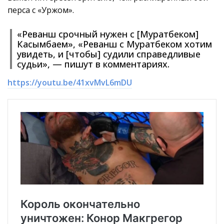
перса с «Уржом».
«Реванш срочный нужен с [Муратбеком]
Касымбаем», «Реванш с Муратбеком хотим
увидеть, и [чтобы] судили справедливые
судьи», — пишут в комментариях.
https://youtu.be/41xvMvL6mDU