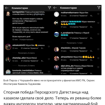
Бой Перса с Чоршанбе явно не в приоритете у фанатов AMC FN, Скрин:
Инстаграм Камила Гаджиева
Спорная победа Персидского Дагестанца над
казахом сделала своё дело. Теперь их реванш более
важен интересен зрителю, чем распиаренный бой