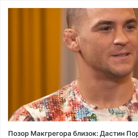
Позор Макгрегора близок: Дастин П