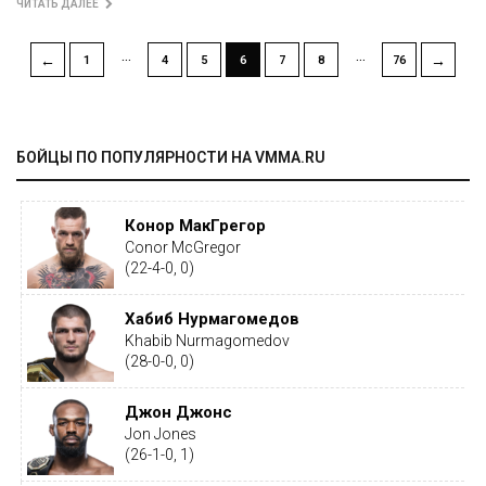
ЧИТАТЬ ДАЛЕЕ
…
…
←
→
1
4
5
6
7
8
76
БОЙЦЫ ПО ПОПУЛЯРНОСТИ НА VMMA.RU
Конор МакГрегор
Conor McGregor
(22-4-0, 0)
Хабиб Нурмагомедов
Khabib Nurmagomedov
(28-0-0, 0)
Джон Джонс
Jon Jones
(26-1-0, 1)