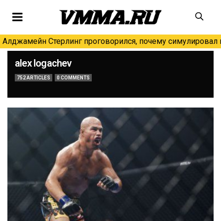
Алджамейн Стерлинг проговорился, почему симулировал н
alex logachev
752 ARTICLES
0 COMMENTS