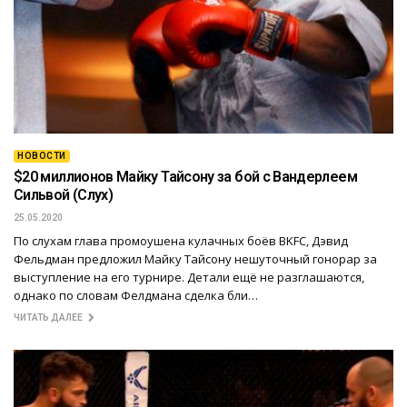
НОВОСТИ
$20 миллионов Майку Тайсону за бой с Вандерлеем
Сильвой (Слух)
25.05.2020
По слухам глава промоушена кулачных боёв BKFC, Дэвид
Фельдман предложил Майку Тайсону нешуточный гонорар за
выступление на его турнире. Детали ещё не разглашаются,
однако по словам Фелдмана сделка бли…
ЧИТАТЬ ДАЛЕЕ