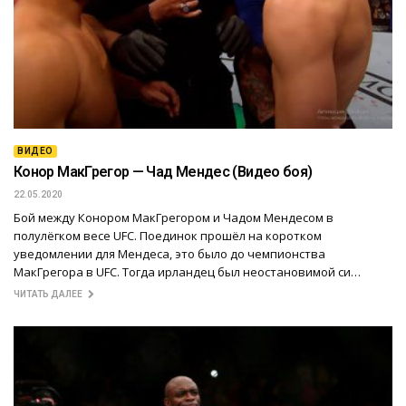
ВИДЕО
Конор МакГрегор — Чад Мендес (Видео боя)
22.05.2020
Бой между Конором МакГрегором и Чадом Мендесом в
полулёгком весе UFC. Поединок прошёл на коротком
уведомлении для Мендеса, это было до чемпионства
МакГрегора в UFC. Тогда ирландец был неостановимой си…
ЧИТАТЬ ДАЛЕЕ