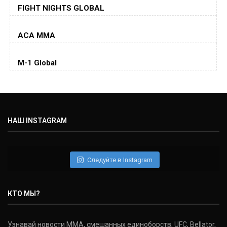
Хорхе Масвидаль
FIGHT NIGHTS GLOBAL
Jorge Masvidal
(35-14-0, 0)
ACA MMA
Колби Ковингтон
Colby Covington
M-1 Global
(15-2-, 0)
Майкл Биспинг
Michael Bisping
(30-9-0, 1)
НАШ INSTAGRAM
Дэниель Кормье
Daniel Cormier
(22-2-0, 1)
Следуйте в Instagram
Нэйт Диаз
Nate Diaz
КТО МЫ?
(20-12-0, 0)
Дональд Серроне
Узнавай новости ММА, смешанных единоборств, UFC, Bellator,