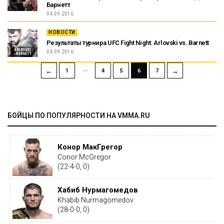
Барнетт
04.09.2016
НОВОСТИ
Результаты турнира UFC Fight Night: Arlovski vs. Barnett
04.09.2016
…
←
→
1
4
5
6
7
БОЙЦЫ ПО ПОПУЛЯРНОСТИ НА VMMA.RU
Конор МакГрегор
Conor McGregor
(22-4-0, 0)
Хабиб Нурмагомедов
Khabib Nurmagomedov
(28-0-0, 0)