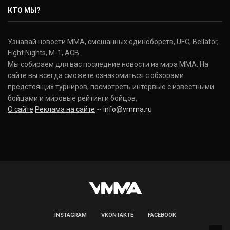
Nate Diaz
КТО МЫ?
(20-12-0, 0)
Дональд Серроне
Узнавай новости ММА, смешанных единоборств, UFC, Bellator,
Donald Cerrone
Fight Nights, M-1, ACB.
(36-15-0, 1)
Мы собираем для вас последние новости из мира ММА. На
сайте вы всегда сможете ознакомиться с обзорами
Исраэль Адесанья
предстоящих турниров, посмотреть интервью с известными
Israel Adesanya
бойцами и мировые рейтинги бойцов.
(19-0-0, 0)
О сайте
Реклама на сайте
--
info@vmma.ru
INSTAGRAM
VKONTAKTE
FACEBOOK