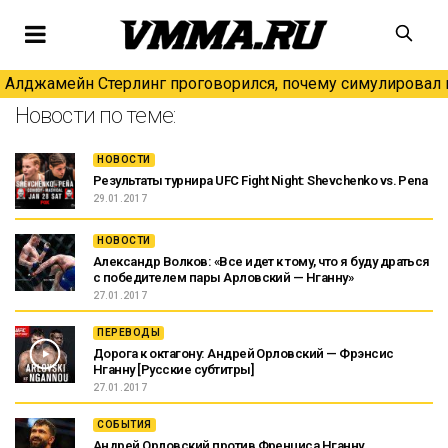
Алджамейн Стерлинг проговорился, почему симулировал н
Новости по теме:
НОВОСТИ
Результаты турнира UFC Fight Night: Shevchenko vs. Pena
29.01.2017
НОВОСТИ
Александр Волков: «Все идет к тому, что я буду драться
с победителем пары Арловский — Нганну»
27.01.2017
ПЕРЕВОДЫ
Дорога к октагону: Андрей Орловский — Фрэнсис
Нганну [Русские субтитры]
27.01.2017
СОБЫТИЯ
Андрей Орловский против Френциса Нганну