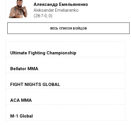
Александр Емельяненко
Aleksander Emelianenko
(28-7-0, 0)
ВЕСЬ СПИСОК БОЙЦОВ
Тайрон Вудли
Tyron Woodley
(19-5-1, 0)
Ultimate Fighting Championship
Дастин Порье
Dustin Poirier
(26-6-0, 1)
Bellator MMA
Хорхе Масвидаль
FIGHT NIGHTS GLOBAL
Jorge Masvidal
(35-14-0, 0)
ACA MMA
Колби Ковингтон
Colby Covington
M-1 Global
(15-2-, 0)
Майкл Биспинг