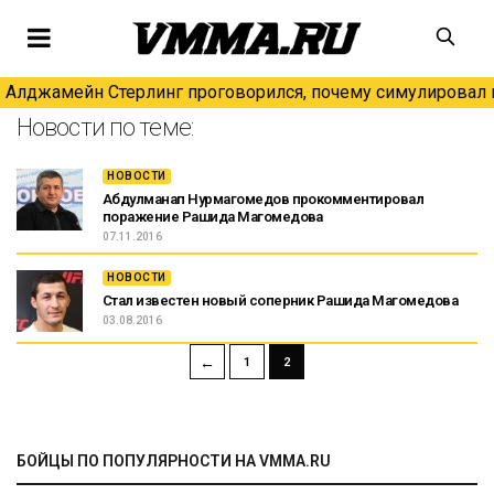
Алджамейн Стерлинг проговорился, почему симулировал н
Новости по теме:
НОВОСТИ
Абдулманап Нурмагомедов прокомментировал
поражение Рашида Магомедова
07.11.2016
НОВОСТИ
Стал известен новый соперник Рашида Магомедова
03.08.2016
←
1
2
БОЙЦЫ ПО ПОПУЛЯРНОСТИ НА VMMA.RU