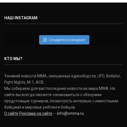
Michael Bisping
(30-9-0, 1)
НАШ INSTAGRAM
Дэниель Кормье
Daniel Cormier
(22-2-0, 1)
Следуйте в Instagram
Нэйт Диаз
Nate Diaz
КТО МЫ?
(20-12-0, 0)
Дональд Серроне
Узнавай новости ММА, смешанных единоборств, UFC, Bellator,
Donald Cerrone
Fight Nights, M-1, ACB.
(36-15-0, 1)
Мы собираем для вас последние новости из мира ММА. На
сайте вы всегда сможете ознакомиться с обзорами
Исраэль Адесанья
предстоящих турниров, посмотреть интервью с известными
Israel Adesanya
бойцами и мировые рейтинги бойцов.
(19-0-0, 0)
О сайте
Реклама на сайте
--
info@vmma.ru