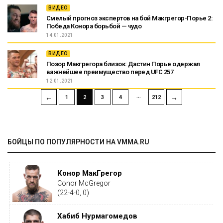
ВИДЕО
Смелый прогноз экспертов на бой Макгрегор-Порье 2:
Победа Конора борьбой — чудо
14.01.2021
ВИДЕО
Позор Макгрегора близок: Дастин Порье одержал
важнейшее преимущество перед UFC 257
12.01.2021
…
←
→
1
2
3
4
212
БОЙЦЫ ПО ПОПУЛЯРНОСТИ НА VMMA.RU
Конор МакГрегор
Conor McGregor
(22-4-0, 0)
Хабиб Нурмагомедов