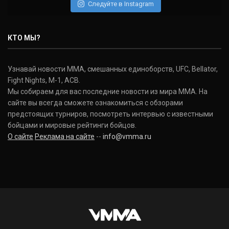
Следуйте в Instagram
Нэйт Диаз
Nate Diaz
КТО МЫ?
(20-12-0, 0)
Дональд Серроне
Узнавай новости ММА, смешанных единоборств, UFC, Bellator,
Donald Cerrone
Fight Nights, M-1, ACB.
(36-15-0, 1)
Мы собираем для вас последние новости из мира ММА. На
сайте вы всегда сможете ознакомиться с обзорами
Исраэль Адесанья
предстоящих турниров, посмотреть интервью с известными
Israel Adesanya
бойцами и мировые рейтинги бойцов.
(19-0-0, 0)
О сайте
Реклама на сайте
--
info@vmma.ru