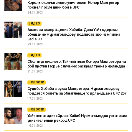
Король окончательно уничтожен: Конор Макгрегор
провёл последний бой в UFC
24.01.2021
ВИДЕО
Аванс за возвращение Хабиба: Дана Уайт сдержал
обещание Нурмагомедову, подписав экс-чемпиона
Eagle FC
23.01.2021
ВИДЕО
Сболтнул лишнего: Тайный план Конора Макгрегора на
бой против Порье случайно раскрыл тренер ирландца
21.01.2021
НОВОСТИ
Судьба Хабиба в руках Макгрегора: Нурмагомедову
придётся болеть за обнаглевшего ирландца на UFC 257
17.01.2021
НОВОСТИ
Уайт ненавидит «Орла»: Хабиб Нурмагомедов установил
унизительный рекорд UFC
16.01.2021