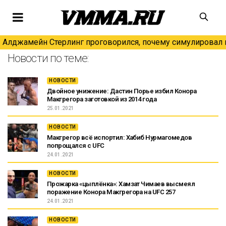
Алджамейн Стерлинг проговорился, почему симулировал н
Новости по теме:
НОВОСТИ
Двойное унижение: Дастин Порье избил Конора
Макгрегора заготовкой из 2014 года
25.01.2021
НОВОСТИ
Макгрегор всё испортил: Хабиб Нурмагомедов
попрощался с UFC
24.01.2021
НОВОСТИ
Прожарка «цыплёнка»: Хамзат Чимаев высмеял
поражение Конора Макгрегора на UFC 257
24.01.2021
НОВОСТИ