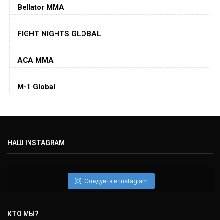
(26-6-0, 1)
Bellator MMA
Хорхе Масвидаль
FIGHT NIGHTS GLOBAL
Jorge Masvidal
(35-14-0, 0)
ACA MMA
Колби Ковингтон
Colby Covington
M-1 Global
(15-2-, 0)
Майкл Биспинг
Michael Bisping
(30-9-0, 1)
НАШ INSTAGRAM
Дэниель Кормье
Daniel Cormier
(22-2-0, 1)
Следуйте в Instagram
Нэйт Диаз
Nate Diaz
КТО МЫ?
(20-12-0, 0)