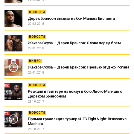
НОВОСТИ
Дерек Брансон вызвал на бой Майкла Биспинга
20.02.2018
НОВОСТИ
Жакарэ Соуза — Дерек Брансон: Слова перед боем
27.01.2018
ВИДЕО
Жакарэ Соуза — Дерек Брансон: Превью от Джо Рогана
26.01.2018
НОВОСТИ
Реакция в твиттере на нокаут в бою Лиото Мачиды с
Дереком Брансоном
29.10.2017
НОВОСТИ
Прямая трансляция турнира UFC Fight Night: Brunson vs.
Machida
28.10.2017