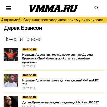
Алджамейн Стерлинг проговорился, почему симулировал н
Дерек Брансон
Новости по теме:
НОВОСТИ
Исраэль Адесанья жестко проехался по Дереку
Брансону: «Твой бомжатский стиль со мной не
прокатит»
27.07.2018
НОВОСТИ
Исраэль Адесанья проведет следующий бой на UFC
230
26.07.2018
НОВОСТИ
Дерек Брансон проведет следующий бой на UFC 227
03.05.2018