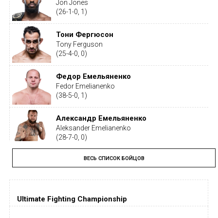
Jon Jones
(26-1-0, 1)
Тони Фергюсон
Tony Ferguson
(25-4-0, 0)
Федор Емельяненко
Fedor Emelianenko
(38-5-0, 1)
Александр Емельяненко
Aleksander Emelianenko
(28-7-0, 0)
ВЕСЬ СПИСОК БОЙЦОВ
Тайрон Вудли
Tyron Woodley
(19-5-1, 0)
Ultimate Fighting Championship
Дастин Порье
Dustin Poirier