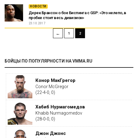
НОВОСТИ
Дерек Брансон о бое Биспинга с GSP: «Это нелепо, в
пробке стоит весь дивизион»
23.10.2017
←
1
2
БОЙЦЫ ПО ПОПУЛЯРНОСТИ НА VMMA.RU
Конор МакГрегор
Conor McGregor
(22-4-0, 0)
Хабиб Нурмагомедов
Khabib Nurmagomedov
(28-0-0, 0)
Джон Джонс