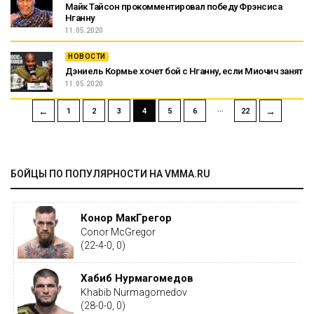
Майк Тайсон прокомментировал победу Фрэнсиса
Нганну
11.05.2020
НОВОСТИ
Дэниель Кормье хочет бой с Нганну, если Миочич занят
11.05.2020
…
←
→
1
2
3
4
5
6
22
БОЙЦЫ ПО ПОПУЛЯРНОСТИ НА VMMA.RU
Конор МакГрегор
Conor McGregor
(22-4-0, 0)
Хабиб Нурмагомедов
Khabib Nurmagomedov
(28-0-0, 0)