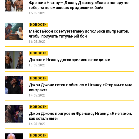
Фрэнсис Нганну — Джону Джонсу: «Если я попаду по
тебе, ты не сможешь продолжить бой»
16.05.2020
НОВОСТИ
Майк Тайсон советует Нганну использовать трешток,
чтобы получить титульный бой
16.05.2020
НОВОСТИ
Джонс и Нганну договорились о поединке
15.05.2020
НОВОСТИ
Джон Джонс готов побиться с Нганну: «Отправьте мне
контракт»
14.05.2020
НОВОСТИ
Джон Джонс пригрозил Фрэнсису Нганну: «Я не такой,
как остальные»
14.05.2020
НОВОСТИ