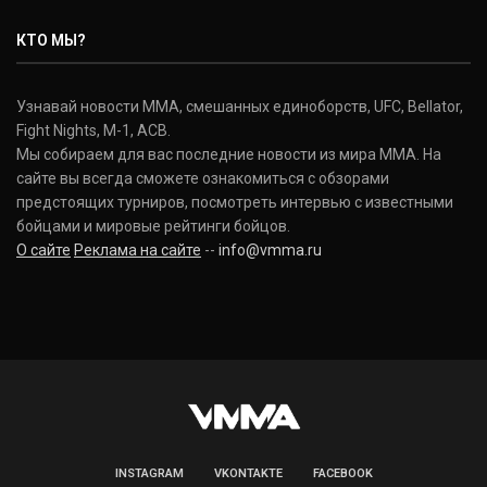
Nate Diaz
КТО МЫ?
(20-12-0, 0)
Дональд Серроне
Узнавай новости ММА, смешанных единоборств, UFC, Bellator,
Donald Cerrone
Fight Nights, M-1, ACB.
(36-15-0, 1)
Мы собираем для вас последние новости из мира ММА. На
сайте вы всегда сможете ознакомиться с обзорами
Исраэль Адесанья
предстоящих турниров, посмотреть интервью с известными
Israel Adesanya
бойцами и мировые рейтинги бойцов.
(19-0-0, 0)
О сайте
Реклама на сайте
--
info@vmma.ru
INSTAGRAM
VKONTAKTE
FACEBOOK