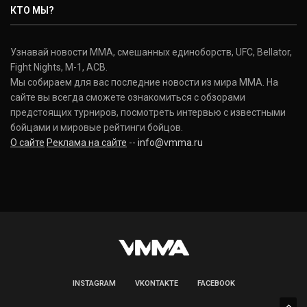
КТО МЫ?
(20-12-0, 0)
Дональд Серроне
Узнавай новости ММА, смешанных единоборств, UFC, Bellator,
Donald Cerrone
Fight Nights, M-1, ACB.
(36-15-0, 1)
Мы собираем для вас последние новости из мира ММА. На
сайте вы всегда сможете ознакомиться с обзорами
Исраэль Адесанья
предстоящих турниров, посмотреть интервью с известными
Israel Adesanya
бойцами и мировые рейтинги бойцов.
(19-0-0, 0)
О сайте
Реклама на сайте
--
info@vmma.ru
INSTAGRAM
VKONTAKTE
FACEBOOK