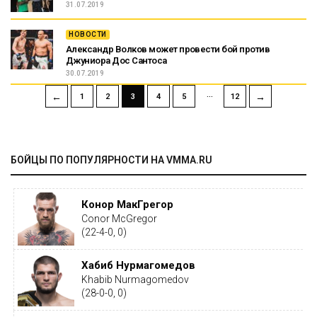
31.07.2019
НОВОСТИ
Александр Волков может провести бой против
Джуниора Дос Сантоса
30.07.2019
…
←
→
1
2
3
4
5
12
БОЙЦЫ ПО ПОПУЛЯРНОСТИ НА VMMA.RU
Конор МакГрегор
Conor McGregor
(22-4-0, 0)
Хабиб Нурмагомедов
Khabib Nurmagomedov
(28-0-0, 0)