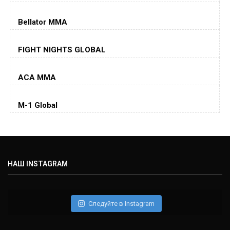
Dustin Poirier
(26-6-0, 1)
Bellator MMA
Хорхе Масвидаль
FIGHT NIGHTS GLOBAL
Jorge Masvidal
(35-14-0, 0)
ACA MMA
Колби Ковингтон
Colby Covington
M-1 Global
(15-2-, 0)
Майкл Биспинг
Michael Bisping
(30-9-0, 1)
НАШ INSTAGRAM
Дэниель Кормье
Daniel Cormier
(22-2-0, 1)
Следуйте в Instagram
Нэйт Диаз
Nate Diaz