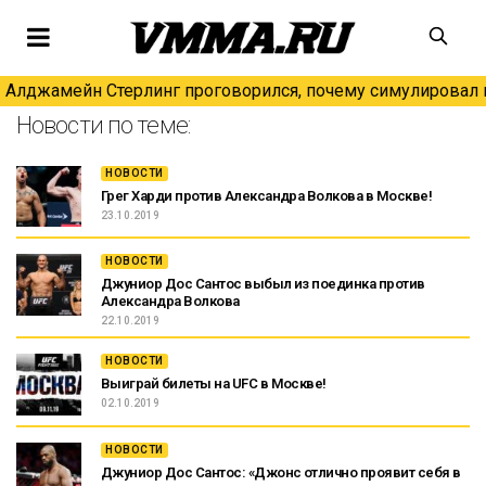
Алджамейн Стерлинг проговорился, почему симулировал н
Новости по теме:
НОВОСТИ
Грег Харди против Александра Волкова в Москве!
23.10.2019
НОВОСТИ
Джуниор Дос Сантос выбыл из поединка против
Александра Волкова
22.10.2019
НОВОСТИ
Выиграй билеты на UFC в Москве!
02.10.2019
НОВОСТИ
Джуниор Дос Сантос: «Джонс отлично проявит себя в