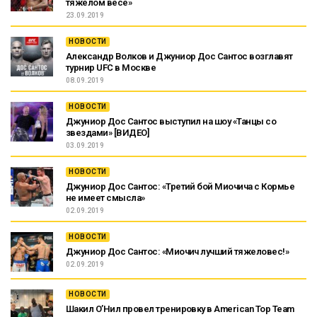
тяжелом весе»
23.09.2019
НОВОСТИ
Александр Волков и Джуниор Дос Сантос возглавят
турнир UFC в Москве
08.09.2019
НОВОСТИ
Джуниор Дос Сантос выступил на шоу «Танцы со
звездами» [ВИДЕО]
03.09.2019
НОВОСТИ
Джуниор Дос Сантос: «Третий бой Миочича с Кормье
не имеет смысла»
02.09.2019
НОВОСТИ
Джуниор Дос Сантос: «Миочич лучший тяжеловес!»
02.09.2019
НОВОСТИ
Шакил О’Нил провел тренировку в American Top Team