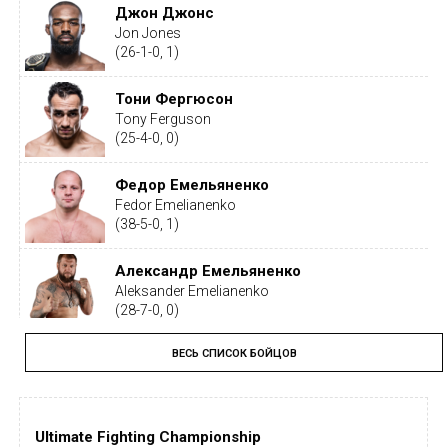
Джон Джонс
Jon Jones
(26-1-0, 1)
Тони Фергюсон
Tony Ferguson
(25-4-0, 0)
Федор Емельяненко
Fedor Emelianenko
(38-5-0, 1)
Александр Емельяненко
Aleksander Emelianenko
(28-7-0, 0)
ВЕСЬ СПИСОК БОЙЦОВ
Тайрон Вудли
Tyron Woodley
(19-5-1, 0)
Ultimate Fighting Championship
Дастин Порье