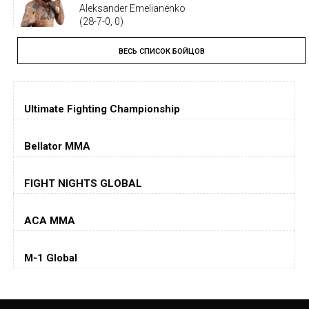
Aleksander Emelianenko
(28-7-0, 0)
ВЕСЬ СПИСОК БОЙЦОВ
Тайрон Вудли
Tyron Woodley
(19-5-1, 0)
Ultimate Fighting Championship
Дастин Порье
Dustin Poirier
(26-6-0, 1)
Bellator MMA
Хорхе Масвидаль
FIGHT NIGHTS GLOBAL
Jorge Masvidal
(35-14-0, 0)
ACA MMA
Колби Ковингтон
Colby Covington
M-1 Global
(15-2-, 0)
Майкл Биспинг
Michael Bisping