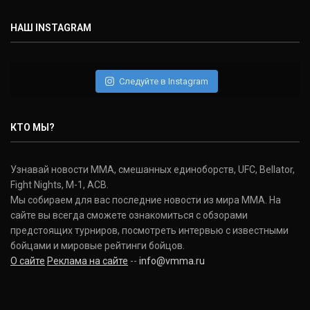
(30-9-0, 1)
НАШ INSTAGRAM
Дэниель Кормье
Daniel Cormier
(22-2-0, 1)
Следуйте в Instagram
Нэйт Диаз
Nate Diaz
КТО МЫ?
(20-12-0, 0)
Дональд Серроне
Узнавай новости ММА, смешанных единоборств, UFC, Bellator,
Donald Cerrone
Fight Nights, M-1, ACB.
(36-15-0, 1)
Мы собираем для вас последние новости из мира ММА. На
сайте вы всегда сможете ознакомиться с обзорами
Исраэль Адесанья
предстоящих турниров, посмотреть интервью с известными
Israel Adesanya
бойцами и мировые рейтинги бойцов.
(19-0-0, 0)
О сайте
Реклама на сайте
--
info@vmma.ru