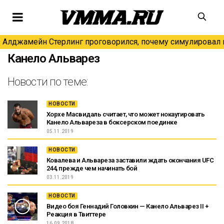
Алджамейн Стерлинг проговорился, почему симулировал н
Канело Альварез
Новости по теме:
НОВОСТИ
Хорхе Масвидаль считает, что может нокаутировать
Канело Альвареза в боксерском поединке
05.11.2019
НОВОСТИ
Ковалева и Альвареза заставили ждать окончания UFC
244, прежде чем начинать бой
03.11.2019
НОВОСТИ
Видео боя Геннадий Головкин — Канело Альварез II +
Реакция в Твиттере
16.09.2018