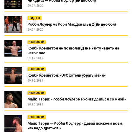
Ник Диаз — Робби Лоулер (Видео боя)
29.04.2020
ВИДЕО
Робби Лоулер vs Рори МакДональд 2 (Видео боя)
29.04.2020
НОВОСТИ
Колби Ковингтон не позволит Дане Уайту надеть на
него пояс
12.12.2019
НОВОСТИ
Колби Ковингтон: «UFC хотели убрать меня»
09.12.2019
НОВОСТИ
Майк Перри: «Робби Лоулер не хочет драться со мной»
20.10.2019
НОВОСТИ
Майк Перри — Робби Лоулеру: «Давай покажем всем,
как надо драться!»