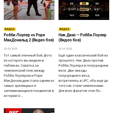
ВИДЕО
ВИДЕО
Робби Лоулер vs Рори
Ник Диаз — Робби Лоулер
МакДональд 2 (Видео боя)
(Видео боя)
29.04.2020
29.04.2020
Тот самый эпичный бой, фото
Ещё один классический бой из
из которого вы видели в
прошлого. Ник Диаз против
пабликах. Схватка за
Робби Лоулера в полусреднем
чемпионский пояс между
весе. Две звезды
Робби Лоулером и Рори
полусреднего веса,
МакДональдом стала одним из
встретились в UFC, оба ещё до
самых зрелищных и
того как стали чемпионами.
запоминающихся поединков в
Для всех фанатов этих бо…
истории U…