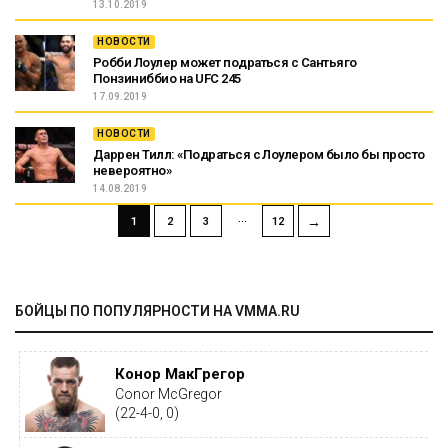
13.10.2019
НОВОСТИ
Робби Лоулер может подраться с Сантьяго
Понзиниббио на UFC 245
17.09.2019
НОВОСТИ
Даррен Тилл: «Подраться с Лоулером было бы просто
невероятно»
14.08.2019
…
→
1
2
3
12
БОЙЦЫ ПО ПОПУЛЯРНОСТИ НА VMMA.RU
Конор МакГрегор
Conor McGregor
(22-4-0, 0)