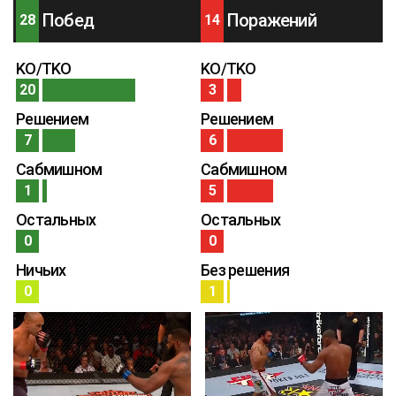
Побед
Поражений
28
14
KO/TKO
KO/TKO
20
3
Решением
Решением
7
6
Сабмишном
Сабмишном
1
5
Остальных
Остальных
0
0
Ничьих
Без решения
0
1