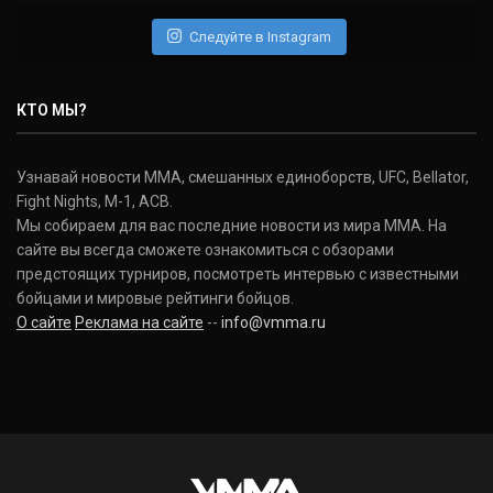
(22-2-0, 1)
Следуйте в Instagram
Нэйт Диаз
Nate Diaz
КТО МЫ?
(20-12-0, 0)
Дональд Серроне
Узнавай новости ММА, смешанных единоборств, UFC, Bellator,
Donald Cerrone
Fight Nights, M-1, ACB.
(36-15-0, 1)
Мы собираем для вас последние новости из мира ММА. На
сайте вы всегда сможете ознакомиться с обзорами
Исраэль Адесанья
предстоящих турниров, посмотреть интервью с известными
Israel Adesanya
бойцами и мировые рейтинги бойцов.
(19-0-0, 0)
О сайте
Реклама на сайте
--
info@vmma.ru