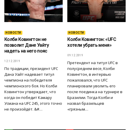
НОВОСТИ
НОВОСТИ
Колби Ковингтон не
Колби Ковингтон: «UFC
позволит Дане Уайту
хотели убрать меня»
надеть на него пояс
09.12.2019
12.12.2019
Претендент на титул UFC в
По традиции, президент UFC
полусреднем весе, Колби
Дана Уайт надевает титул
Ковингтон, в интервью
чемпиона на победителя
пожаловался, что UFC
чемпионского боя. Но Колби
планировали уволить его
Ковингтон утверждает, что
после поединка на турнире в
когда он победит Камару
Бразилии. Тогда Колби и
Усмана на UFC 245, этого точно
назвал бразильцев
не произойдёт. &#…
«грязным…