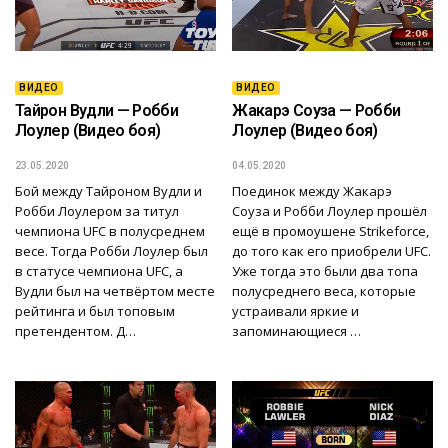
ВИДЕО
ВИДЕО
Тайрон Вудли — Робби
Жакарэ Соуза — Робби
Лоулер (Видео боя)
Лоулер (Видео боя)
23.05.2020
04.05.2020
Бой между Тайроном Вудли и
Поединок между Жакарэ
Робби Лоулером за титул
Соуза и Робби Лоулер прошёл
чемпиона UFC в полусреднем
ещё в промоушене Strikeforce,
весе. Тогда Робби Лоулер был
до того как его приобрели UFC.
в статусе чемпиона UFC, а
Уже тогда это были два топа
Вудли был на четвёртом месте
полусреднего веса, которые
рейтинга и был топовым
устраивали яркие и
претендентом. Д…
запоминающиеся …