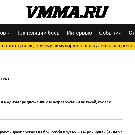
цов
Трансляции боев
Интервью
События
Ст
проговорился, почему симулировал нокаут из-за запрещён
псона
ли в одном предложении с Макгрегором: «Я не такой, как все
уют и дают прогноз на бой Робби Лоулер — Тайрон Вудли (Видео с