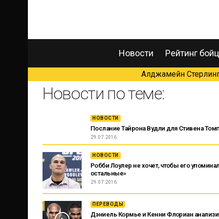
Новости
Рейтинг бой
Алджамейн Стерлинг 
Новости по теме:
НОВОСТИ
Послание Тайрона Вудли для Стивена Том
29.07.2016
НОВОСТИ
Робби Лоулер не хочет, чтобы его упомина
остальные»
29.07.2016
ПЕРЕВОДЫ
Дэниель Кормье и Кенни Флориан анализир