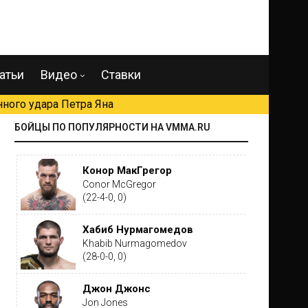
атьи
Видео
Ставки
ного удара Петра Яна
БОЙЦЫ ПО ПОПУЛЯРНОСТИ НА VMMA.RU
Конор МакГрегор
Conor McGregor
(22-4-0, 0)
Хабиб Нурмагомедов
Khabib Nurmagomedov
(28-0-0, 0)
Джон Джонс
Jon Jones