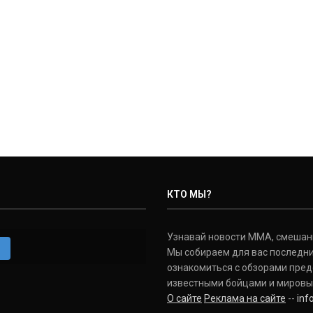
КТО МЫ?
Узнавай новости ММА, смешанных
m
Мы собираем для вас последни
ознакомиться с обзорами пред
известными бойцами и мировы
О сайте
Реклама на сайте
--
in