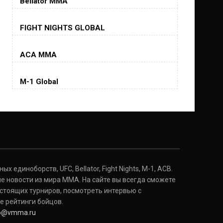
Bellator MMA
Хорхе Масвидаль
FIGHT NIGHTS GLOBAL
Jorge Masvidal
(35-14-0, 0)
ACA MMA
Колби Ковингтон
Colby Covington
M-1 Global
(15-2-, 0)
Майкл Биспинг
Michael Bisping
(30-9-0, 1)
Дэниель Кормье
Daniel Cormier
(22-2-0, 1)
 единоборств, UFC, Bellator, Fight Nights, M-1, ACB.
е новости из мира ММА. На сайте вы всегда сможете
стоящих турниров, посмотреть интервью с
Нэйт Диаз
Nate Diaz
е рейтинги бойцов.
(20-12-0, 0)
fo@vmma.ru