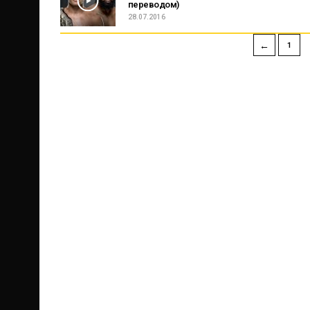
переводом)
28.07.2016
←
1