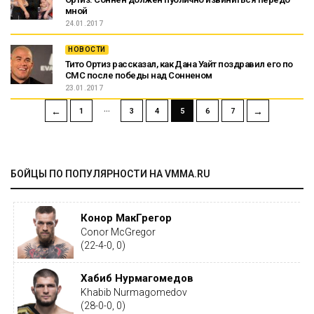
мной
24.01.2017
НОВОСТИ
Тито Ортиз рассказал, как Дана Уайт поздравил его по
СМС после победы над Сонненом
23.01.2017
…
←
→
1
3
4
5
6
7
БОЙЦЫ ПО ПОПУЛЯРНОСТИ НА VMMA.RU
Конор МакГрегор
Conor McGregor
(22-4-0, 0)
Хабиб Нурмагомедов
Khabib Nurmagomedov
(28-0-0, 0)