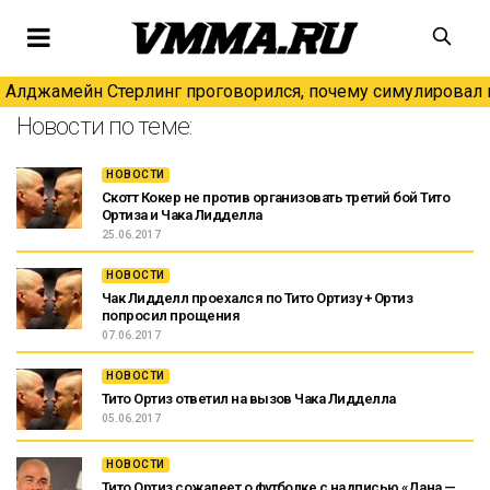
Алджамейн Стерлинг проговорился, почему симулировал н
Новости по теме:
НОВОСТИ
Скотт Кокер не против организовать третий бой Тито
Ортиза и Чака Лидделла
25.06.2017
НОВОСТИ
Чак Лидделл проехался по Тито Ортизу + Ортиз
попросил прощения
07.06.2017
НОВОСТИ
Тито Ортиз ответил на вызов Чака Лидделла
05.06.2017
НОВОСТИ
Тито Ортиз сожалеет о футболке с надписью «Дана —