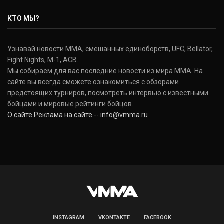
Nate Diaz
КТО МЫ?
(20-12-0, 0)
Дональд Серроне
Узнавай новости ММА, смешанных единоборств, UFC, Bellator,
Donald Cerrone
Fight Nights, M-1, ACB.
(36-15-0, 1)
Мы собираем для вас последние новости из мира ММА. На
сайте вы всегда сможете ознакомиться с обзорами
Исраэль Адесанья
предстоящих турниров, посмотреть интервью с известными
Israel Adesanya
бойцами и мировые рейтинги бойцов.
(19-0-0, 0)
О сайте
Реклама на сайте
--
info@vmma.ru
INSTAGRAM
VKONTAKTE
FACEBOOK