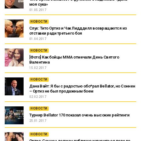
моя сука»
01.05.2017
НОВОСТИ
Слух: Тито Ортиз и Чак Лиддделл возвращаются из
отставки ради третьего боя
01.04.2017
НОВОСТИ
[Фото] Как бойцы ММА отмечали День Святого
Валентина
15.02.2017
НОВОСТИ
Дана Вайт: Я бы с радостью обо*рал Bellator, но Соннен
– Ортиз не был продажным боем
02.02.2017
НОВОСТИ
Турнир Bellator 170 показал очень высокие рейтинги
25.01.2017
НОВОСТИ
Ортиз: Соннен должен публично извиниться передо