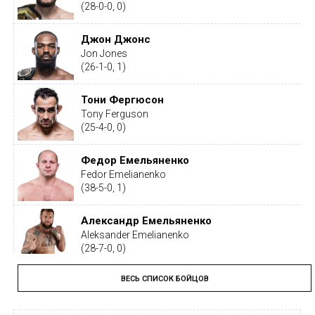
(28-0-0, 0)
Джон Джонс
Jon Jones
(26-1-0, 1)
Тони Фергюсон
Tony Ferguson
(25-4-0, 0)
Федор Емельяненко
Fedor Emelianenko
(38-5-0, 1)
Александр Емельяненко
Aleksander Emelianenko
(28-7-0, 0)
ВЕСЬ СПИСОК БОЙЦОВ
Тайрон Вудли
Tyron Woodley
(19-5-1, 0)