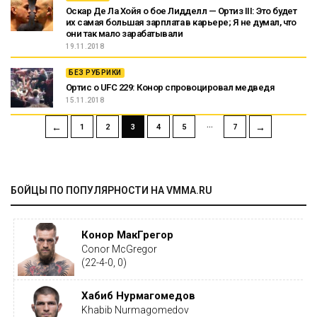
Оскар Де Ла Хойя о бое Лидделл — Ортиз III: Это будет
их самая большая зарплата в карьере; Я не думал, что
они так мало зарабатывали
19.11.2018
БЕЗ РУБРИКИ
Ортис о UFC 229: Конор спровоцировал медведя
15.11.2018
…
←
→
1
2
3
4
5
7
БОЙЦЫ ПО ПОПУЛЯРНОСТИ НА VMMA.RU
Конор МакГрегор
Conor McGregor
(22-4-0, 0)
Хабиб Нурмагомедов
Khabib Nurmagomedov