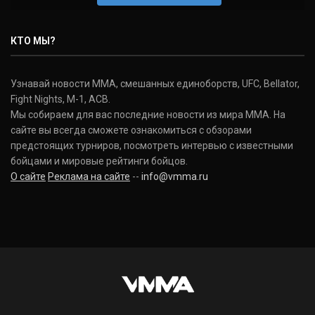
Нэйт Диаз
Nate Diaz
КТО МЫ?
(20-12-0, 0)
Дональд Серроне
Узнавай новости ММА, смешанных единоборств, UFC, Bellator,
Donald Cerrone
Fight Nights, M-1, ACB.
(36-15-0, 1)
Мы собираем для вас последние новости из мира ММА. На
сайте вы всегда сможете ознакомиться с обзорами
Исраэль Адесанья
предстоящих турниров, посмотреть интервью с известными
Israel Adesanya
бойцами и мировые рейтинги бойцов.
(19-0-0, 0)
О сайте
Реклама на сайте
--
info@vmma.ru