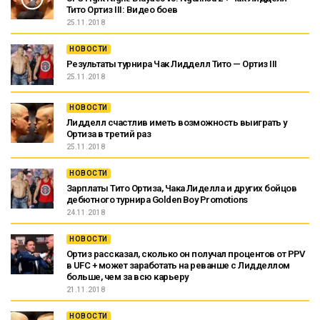
Тито Ортиз III: Видео боев
25.11.2018
НОВОСТИ
Результаты турнира Чак Лидделл Тито — Ортиз III
25.11.2018
НОВОСТИ
Лидделл счастлив иметь возможность выиграть у
Ортиза в третий раз
25.11.2018
НОВОСТИ
Зарплаты Тито Ортиза, Чака Лиделла и других бойцов
дебютного турнира Golden Boy Promotions
24.11.2018
НОВОСТИ
Ортиз рассказал, сколько он получал процентов от PPV
в UFC + может заработать на реванше с Лидделлом
больше, чем за всю карьеру
21.11.2018
НОВОСТИ