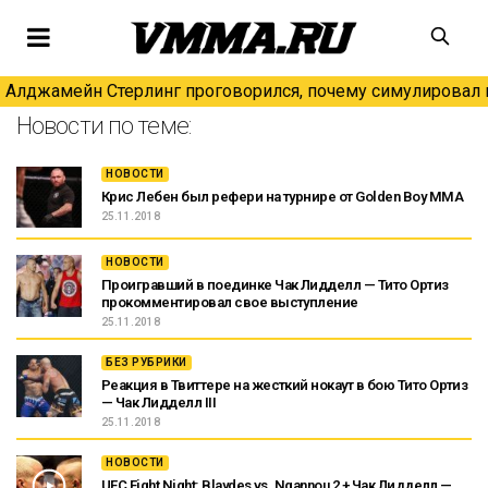
Алджамейн Стерлинг проговорился, почему симулировал н
Новости по теме:
НОВОСТИ
Крис Лебен был рефери на турнире от Golden Boy MMA
25.11.2018
НОВОСТИ
Проигравший в поединке Чак Лидделл — Тито Ортиз
прокомментировал свое выступление
25.11.2018
БЕЗ РУБРИКИ
Реакция в Твиттере на жесткий нокаут в бою Тито Ортиз
— Чак Лидделл III
25.11.2018
НОВОСТИ
UFC Fight Night: Blaydes vs. Ngannou 2 + Чак Лидделл —