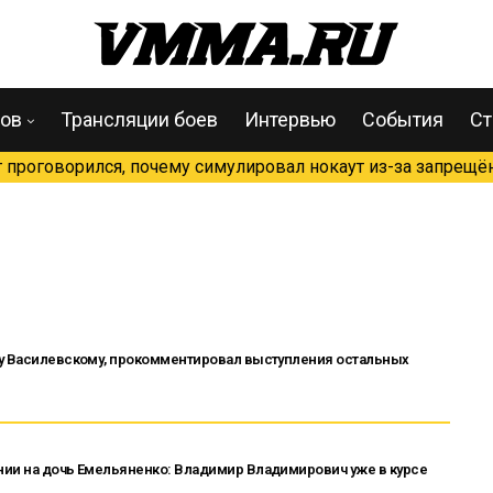
цов
Трансляции боев
Интервью
События
Ст
проговорился, почему симулировал нокаут из-за запрещён
ву Василевскому, прокомментировал выступления остальных
нии на дочь Емельяненко: Владимир Владимирович уже в курсе