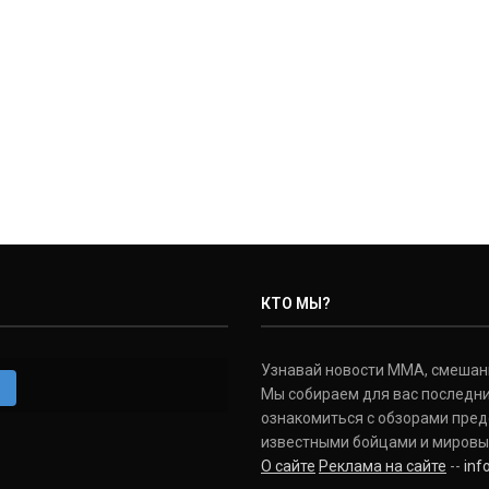
КТО МЫ?
Узнавай новости ММА, смешанных
m
Мы собираем для вас последни
ознакомиться с обзорами пред
известными бойцами и мировы
О сайте
Реклама на сайте
--
in