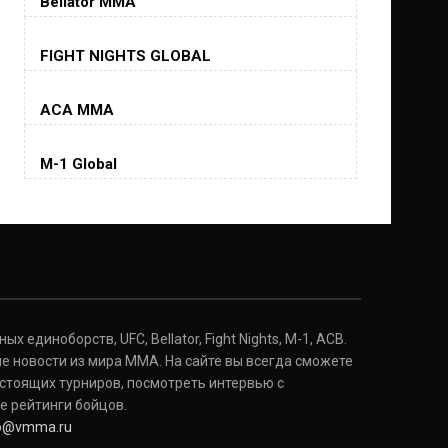
Bellator MMA
Хорхе Масвидаль
FIGHT NIGHTS GLOBAL
Jorge Masvidal
(35-14-0, 0)
ACA MMA
Колби Ковингтон
Colby Covington
M-1 Global
(15-2-, 0)
Майкл Биспинг
Michael Bisping
(30-9-0, 1)
Дэниель Кормье
Daniel Cormier
(22-2-0, 1)
 единоборств, UFC, Bellator, Fight Nights, M-1, ACB.
е новости из мира ММА. На сайте вы всегда сможете
стоящих турниров, посмотреть интервью с
Нэйт Диаз
Nate Diaz
е рейтинги бойцов.
(20-12-0, 0)
fo@vmma.ru