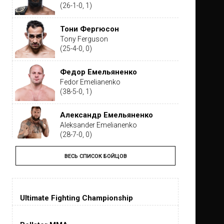
(26-1-0, 1)
Тони Фергюсон
Tony Ferguson
(25-4-0, 0)
Федор Емельяненко
Fedor Emelianenko
(38-5-0, 1)
Александр Емельяненко
Aleksander Emelianenko
(28-7-0, 0)
ВЕСЬ СПИСОК БОЙЦОВ
Тайрон Вудли
Tyron Woodley
(19-5-1, 0)
Ultimate Fighting Championship
Дастин Порье
Dustin Poirier
(26-6-0, 1)