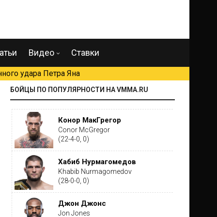
атьи
Видео
Ставки
ного удара Петра Яна
БОЙЦЫ ПО ПОПУЛЯРНОСТИ НА VMMA.RU
Конор МакГрегор
Conor McGregor
(22-4-0, 0)
Хабиб Нурмагомедов
Khabib Nurmagomedov
(28-0-0, 0)
Джон Джонс
Jon Jones