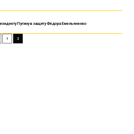
зиденту Путину в защиту Фёдора Емельяненко
1
2