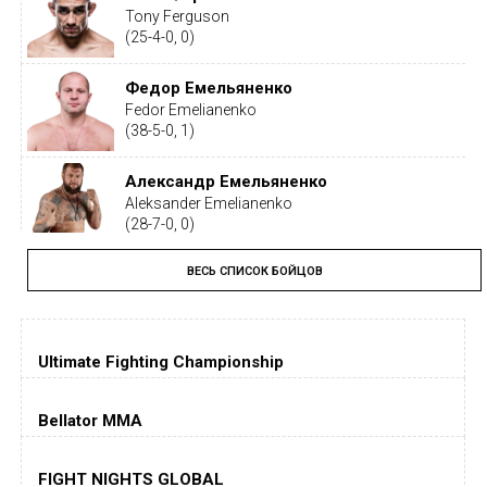
Tony Ferguson
(25-4-0, 0)
Федор Емельяненко
Fedor Emelianenko
(38-5-0, 1)
Александр Емельяненко
Aleksander Emelianenko
(28-7-0, 0)
ВЕСЬ СПИСОК БОЙЦОВ
Тайрон Вудли
Tyron Woodley
(19-5-1, 0)
Ultimate Fighting Championship
Дастин Порье
Dustin Poirier
(26-6-0, 1)
Bellator MMA
Хорхе Масвидаль
FIGHT NIGHTS GLOBAL
Jorge Masvidal