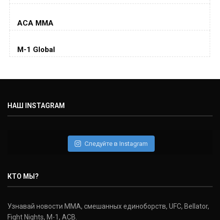
(35-14-0, 0)
ACA MMA
Колби Ковингтон
Colby Covington
M-1 Global
(15-2-, 0)
Майкл Биспинг
Michael Bisping
(30-9-0, 1)
НАШ INSTAGRAM
Дэниель Кормье
Daniel Cormier
(22-2-0, 1)
Следуйте в Instagram
Нэйт Диаз
Nate Diaz
КТО МЫ?
(20-12-0, 0)
Дональд Серроне
Узнавай новости ММА, смешанных единоборств, UFC, Bellator,
Donald Cerrone
Fight Nights, M-1, ACB.
(36-15-0, 1)