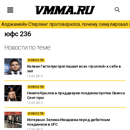
Алджамейн Стерлинг проговорился, почему симулировал н
юфс 236
Новости по теме:
НОВОСТИ
Келвин Гастелум приглашает всех «троллей» к себе в
зал
12.04.2019
НОВОСТИ
Никита Крылов в преддверии поединка против Овинса
Сент-прю
12.04.2019
НОВОСТИ
Интервью Зелима Имадаева перед дебютным
поединком в UFC
12.04.2019