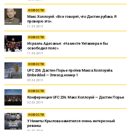
НОВОСТИ
Макс Холлоуэй: «Все говорят, что Дастин рубака. Я
проверю это».
11.04.2019
НОВОСТИ
Исраэль Адесанья: «На месте Уитаккера я бы
освободил пояс».
11.04.2019
НОВОСТИ
UFC 236: Дастин Порье против Макса Холлоуэйа.
Embedded — Эпизод номер 1
09.04.2019
НОВОСТИ
Конференция UFC 236. Макс Холлоуэй — Дастин Порье
02.03.2019
НОВОСТИ
У Никиты Крылова наметился очень интересный
реванш
01.03.2019