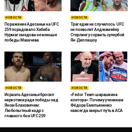
НОВОСТИ
НОВОСТИ
Поражение Адесаньи на UFC
Трагедии не случилось: UFC
259 порадовало Хабиба
не позволит Алджамейну
Нурмагомедова не меньше
Стерлингу сорвать супербой
победы Махачева
Ян-Диллашоу
НОВОСТИ
НОВОСТИ
Исраэль Адесанья бросил
«Fedor Team шарашкина
наркотики ради победы над
контора»: Почему ученикам
Яном Блаховичем:
Фёдора Емельяненко
Любопытный кадр с
навсегда закрыт путь в ACA
главного боя UFC 259