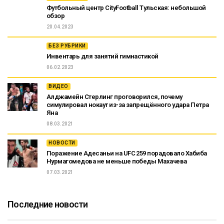
Футбольный центр CityFootball Тульская: небольшой
обзор
20.04.2023
БЕЗ РУБРИКИ
Инвентарь для занятий гимнастикой
06.02.2023
ВИДЕО
Алджамейн Стерлинг проговорился, почему
симулировал нокаут из-за запрещённого удара Петра
Яна
08.03.2021
НОВОСТИ
Поражение Адесаньи на UFC 259 порадовало Хабиба
Нурмагомедова не меньше победы Махачева
07.03.2021
Последние новости