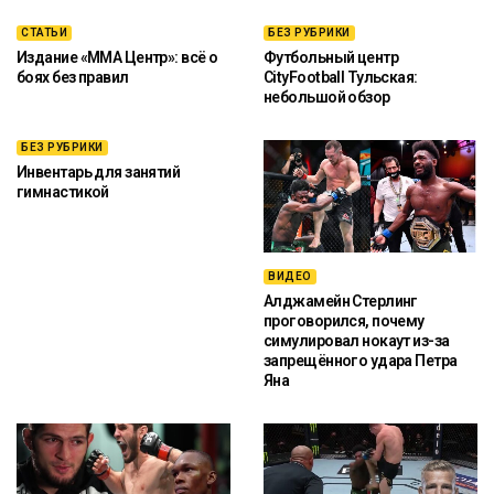
СТАТЬИ
БЕЗ РУБРИКИ
Издание «ММА Центр»: всё о
Футбольный центр
боях без правил
CityFootball Тульская:
небольшой обзор
БЕЗ РУБРИКИ
Инвентарь для занятий
гимнастикой
ВИДЕО
Алджамейн Стерлинг
проговорился, почему
симулировал нокаут из-за
запрещённого удара Петра
Яна