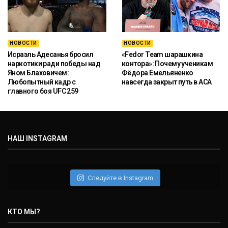
НОВОСТИ
НОВОСТИ
Исраэль Адесанья бросил
«Fedor Team шарашкина
наркотики ради победы над
контора»: Почему ученикам
Яном Блаховичем:
Фёдора Емельяненко
Любопытный кадр с
навсегда закрыт путь в ACA
главного боя UFC 259
НАШ INSTAGRAM
Следуйте в Instagram
КТО МЫ?