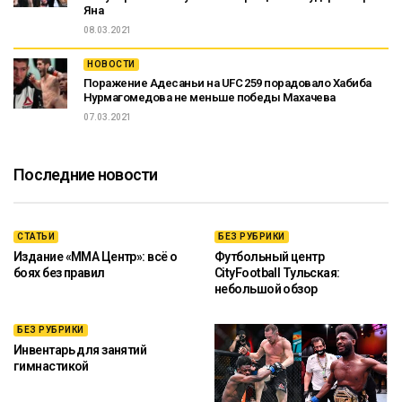
Яна
08.03.2021
НОВОСТИ
Поражение Адесаньи на UFC 259 порадовало Хабиба
Нурмагомедова не меньше победы Махачева
07.03.2021
Последние новости
СТАТЬИ
БЕЗ РУБРИКИ
Издание «ММА Центр»: всё о
Футбольный центр
боях без правил
CityFootball Тульская:
небольшой обзор
БЕЗ РУБРИКИ
Инвентарь для занятий
гимнастикой