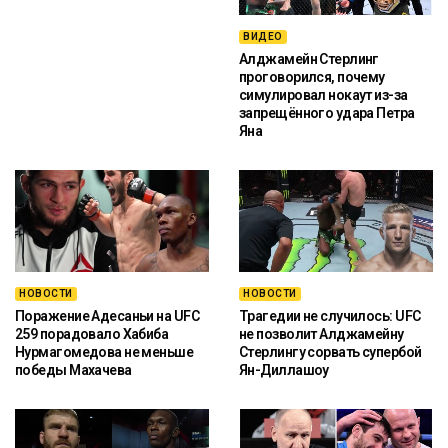
ВИДЕО
Алджамейн Стерлинг
проговорился, почему
симулировал нокаут из-за
запрещённого удара Петра
Яна
НОВОСТИ
НОВОСТИ
Поражение Адесаньи на UFC
Трагедии не случилось: UFC
259 порадовало Хабиба
не позволит Алджамейну
Нурмагомедова не меньше
Стерлингу сорвать супербой
победы Махачева
Ян-Диллашоу