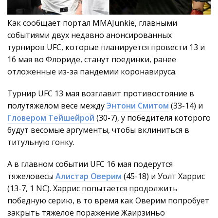
Как сообщает портал MMAJunkie, главными
событиями двух недавно анонсированных
турниров UFC, которые планируется провести 13 и
16 мая во Флориде, станут поединки, ранее
отложенные из-за пандемии коронавируса.
Турнир UFC 13 мая возглавит противостояние в
полутяжелом весе между
Энтони Смитом
(33-14) и
Гловером Тейшейрой
(30-7), у победителя которого
будут весомые аргументы, чтобы вклиниться в
титульную гонку.
А в главном событии UFC 16 мая подерутся
тяжеловесы
Алистар Оверим
(45-18) и Уолт Харрис
(13-7, 1 NC). Харрис попытается продолжить
победную серию, в то время как Оверим попробует
закрыть тяжелое поражение Жаирзиньо