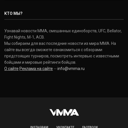
Нэйт Диаз
Nate Diaz
КТО МЫ?
(20-12-0, 0)
Дональд Серроне
Узнавай новости ММА, смешанных единоборств, UFC, Bellator,
Donald Cerrone
Fight Nights, M-1, ACB.
(36-15-0, 1)
Мы собираем для вас последние новости из мира ММА. На
сайте вы всегда сможете ознакомиться с обзорами
Исраэль Адесанья
предстоящих турниров, посмотреть интервью с известными
Israel Adesanya
бойцами и мировые рейтинги бойцов.
(19-0-0, 0)
О сайте
Реклама на сайте
--
info@vmma.ru
INSTAGRAM
VKONTAKTE
FACEBOOK