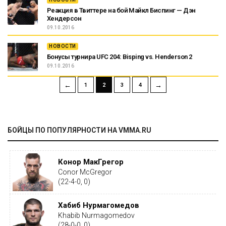
Реакция в Твиттере на бой Майкл Биспинг — Дэн
Хендерсон
09.10.2016
НОВОСТИ
Бонусы турнира UFC 204: Bisping vs. Henderson 2
09.10.2016
←
→
1
2
3
4
БОЙЦЫ ПО ПОПУЛЯРНОСТИ НА VMMA.RU
Конор МакГрегор
Conor McGregor
(22-4-0, 0)
Хабиб Нурмагомедов
Khabib Nurmagomedov
(28-0-0, 0)