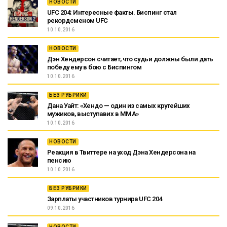
НОВОСТИ
UFC 204: Интересные факты. Биспинг стал
рекордсменом UFC
10.10.2016
НОВОСТИ
Дэн Хендерсон считает, что судьи должны были дать
победу ему в бою с Биспингом
10.10.2016
БЕЗ РУБРИКИ
Дана Уайт: «Хендо — один из самых крутейших
мужиков, выступавих в ММА»
10.10.2016
НОВОСТИ
Реакция в Твиттере на уход Дэна Хендерсона на
пенсию
10.10.2016
БЕЗ РУБРИКИ
Зарплаты участников турнира UFC 204
09.10.2016
НОВОСТИ