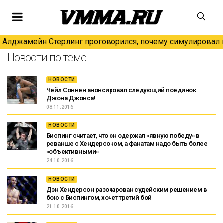
Алджамейн Стерлинг проговорился, почему симулировал н
Новости по теме:
НОВОСТИ
Чейл Соннен анонсировал следующий поединок
Джона Джонса!
08.11.2016
НОВОСТИ
Биспинг считает, что он одержал «явную победу» в
реванше с Хендерсоном, а фанатам надо быть более
«объективными»
24.10.2016
НОВОСТИ
Дэн Хендерсон разочарован судейским решением в
бою с Биспингом, хочет третий бой
21.10.2016