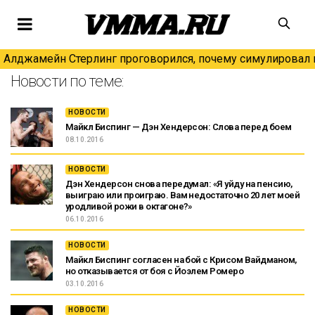
Алджамейн Стерлинг проговорился, почему симулировал н
Новости по теме:
НОВОСТИ
Майкл Биспинг — Дэн Хендерсон: Слова перед боем
08.10.2016
НОВОСТИ
Дэн Хендерсон снова передумал: «Я уйду на пенсию,
выиграю или проиграю. Вам недостаточно 20 лет моей
уродливой рожи в октагоне?»
06.10.2016
НОВОСТИ
Майкл Биспинг согласен на бой с Крисом Вайдманом,
но отказывается от боя с Йоэлем Ромеро
03.10.2016
НОВОСТИ