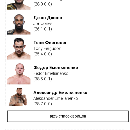
(28-0-0, 0)
Джон Джонс
Jon Jones
(26-1-0, 1)
Тони Фергюсон
Tony Ferguson
(25-4-0, 0)
Федор Емельяненко
Fedor Emelianenko
(38-5-0, 1)
Александр Емельяненко
Aleksander Emelianenko
(28-7-0, 0)
ВЕСЬ СПИСОК БОЙЦОВ
Тайрон Вудли
Tyron Woodley
(19-5-1, 0)