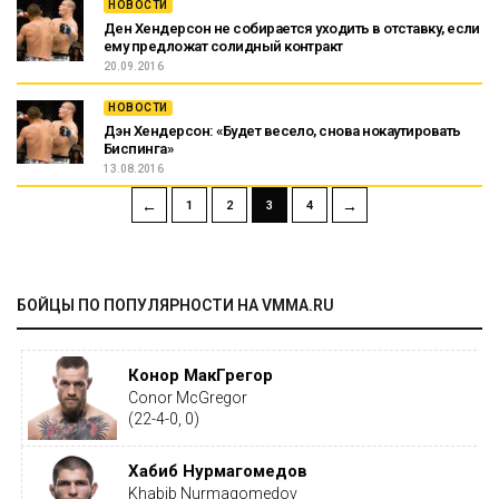
НОВОСТИ
Ден Хендерсон не собирается уходить в отставку, если
ему предложат солидный контракт
20.09.2016
НОВОСТИ
Дэн Хендерсон: «Будет весело, снова нокаутировать
Биспинга»
13.08.2016
←
→
1
2
3
4
БОЙЦЫ ПО ПОПУЛЯРНОСТИ НА VMMA.RU
Конор МакГрегор
Conor McGregor
(22-4-0, 0)
Хабиб Нурмагомедов
Khabib Nurmagomedov