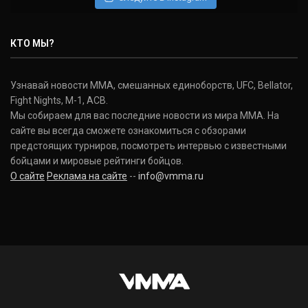
Нэйт Диаз
Nate Diaz
КТО МЫ?
(20-12-0, 0)
Дональд Серроне
Узнавай новости ММА, смешанных единоборств, UFC, Bellator,
Donald Cerrone
Fight Nights, M-1, ACB.
(36-15-0, 1)
Мы собираем для вас последние новости из мира ММА. На
сайте вы всегда сможете ознакомиться с обзорами
Исраэль Адесанья
предстоящих турниров, посмотреть интервью с известными
Israel Adesanya
бойцами и мировые рейтинги бойцов.
(19-0-0, 0)
О сайте
Реклама на сайте
--
info@vmma.ru