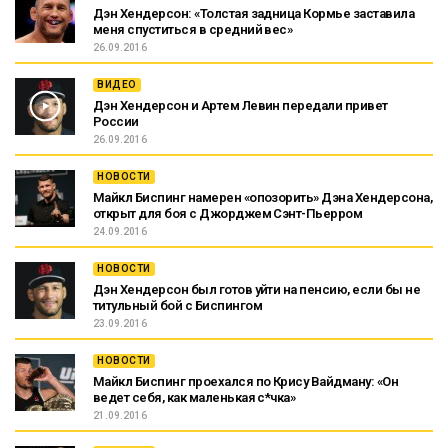
Дэн Хендерсон: «Толстая задница Кормье заставила
меня спуститься в средний вес»
26.09.2016
ВИДЕО
Дэн Хендерсон и Артем Левин передали привет
России
26.09.2016
НОВОСТИ
Майкл Биспинг намерен «опозорить» Дэна Хендерсона,
открыт для боя с Джорджем Сэнт-Пьерром
24.09.2016
НОВОСТИ
Дэн Хендерсон был готов уйти на пенсию, если бы не
титульный бой с Биспингом
23.09.2016
НОВОСТИ
Майкл Биспинг проехался по Крису Вайдману: «Он
ведет себя, как маленькая с*чка»
21.09.2016