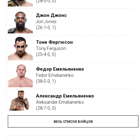
(28-0-0, 0)
Джон Джонс
Jon Jones
(26-1-0, 1)
Тони Фергюсон
Tony Ferguson
(25-4-0, 0)
Федор Емельяненко
Fedor Emelianenko
(38-5-0, 1)
Александр Емельяненко
Aleksander Emelianenko
(28-7-0, 0)
ВЕСЬ СПИСОК БОЙЦОВ
Тайрон Вудли
Tyron Woodley
(19-5-1, 0)