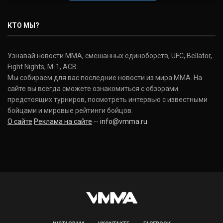
Нэйт Диаз
Nate Diaz
КТО МЫ?
(20-12-0, 0)
Дональд Серроне
Узнавай новости ММА, смешанных единоборств, UFC, Bellator,
Donald Cerrone
Fight Nights, M-1, ACB.
(36-15-0, 1)
Мы собираем для вас последние новости из мира ММА. На
сайте вы всегда сможете ознакомиться с обзорами
Исраэль Адесанья
предстоящих турниров, посмотреть интервью с известными
Israel Adesanya
бойцами и мировые рейтинги бойцов.
(19-0-0, 0)
О сайте
Реклама на сайте
--
info@vmma.ru