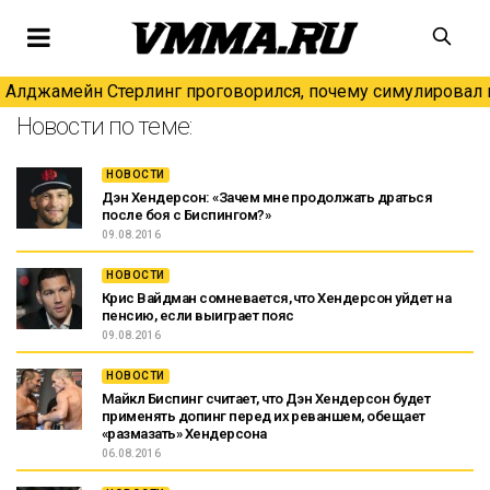
Алджамейн Стерлинг проговорился, почему симулировал н
Новости по теме:
НОВОСТИ
Дэн Хендерсон: «Зачем мне продолжать драться
после боя с Биспингом?»
09.08.2016
НОВОСТИ
Крис Вайдман сомневается, что Хендерсон уйдет на
пенсию, если выиграет пояс
09.08.2016
НОВОСТИ
Майкл Биспинг считает, что Дэн Хендерсон будет
применять допинг перед их реваншем, обещает
«размазать» Хендерсона
06.08.2016