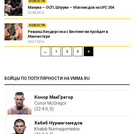
НОВОСТИ
Манува — ОСП, Штруве — Магомедов на UFC 204
04.08.2016
НОВОСТИ
Реванш Хендерсона с Биспингом пройдет в
Манчестере
28.07.2016
←
1
2
3
4
БОЙЦЫ ПО ПОПУЛЯРНОСТИ НА VMMA.RU
Конор МакГрегор
Conor McGregor
(22-4-0, 0)
Хабиб Нурмагомедов
Khabib Nurmagomedov