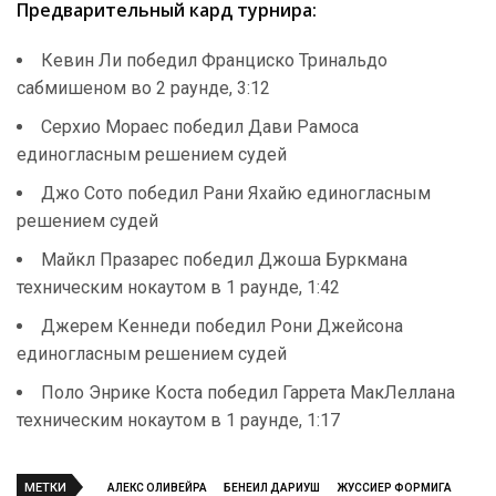
Предварительный кард турнира:
Кевин Ли победил Франциско Тринальдо
сабмишеном во 2 раунде, 3:12
Серхио Мораес победил Дави Рамоса
единогласным решением судей
Джо Сото победил Рани Яхайю единогласным
решением судей
Майкл Празарес победил Джоша Буркмана
техническим нокаутом в 1 раунде, 1:42
Джерем Кеннеди победил Рони Джейсона
единогласным решением судей
Поло Энрике Коста победил Гаррета МакЛеллана
техническим нокаутом в 1 раунде, 1:17
МЕТКИ
АЛЕКС ОЛИВЕЙРА
БЕНЕИЛ ДАРИУШ
ЖУССИЕР ФОРМИГА