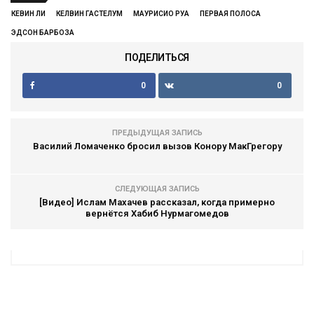
КЕВИН ЛИ
КЕЛВИН ГАСТЕЛУМ
МАУРИСИО РУА
ПЕРВАЯ ПОЛОСА
ЭДСОН БАРБОЗА
ПОДЕЛИТЬСЯ
0
0
ПРЕДЫДУЩАЯ ЗАПИСЬ
Василий Ломаченко бросил вызов Конору МакГрегору
СЛЕДУЮЩАЯ ЗАПИСЬ
[Видео] Ислам Махачев рассказал, когда примерно
вернётся Хабиб Нурмагомедов