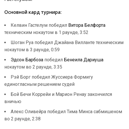
Основной кард турнира:
Келвин Гастелум победил
Витора Белфорта
техническим нокаутом в 1 раунде, 3:52
Шоган Руа победил Джайана Вилланте техническим
нокаутом в 3 раунде, 0:59
Эдсон Барбоза
победил
Бенеила Дариуша
нокаутом во 2 раунде, 3:35
Рэй Борг победил Жуссиера Формигу
единогласным решением судей
Бой Бечи Коррейи и Марион Ренау закончился
вничью
Алекс Оливейра победил Тима Минса сабмишеном
во 2 раунде, 2:38