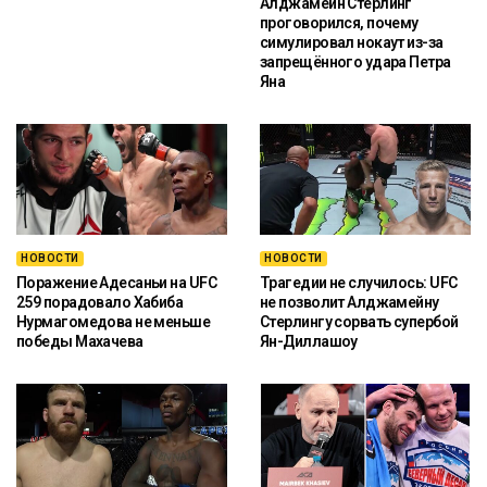
Алджамейн Стерлинг
проговорился, почему
симулировал нокаут из-за
запрещённого удара Петра
Яна
НОВОСТИ
НОВОСТИ
Поражение Адесаньи на UFC
Трагедии не случилось: UFC
259 порадовало Хабиба
не позволит Алджамейну
Нурмагомедова не меньше
Стерлингу сорвать супербой
победы Махачева
Ян-Диллашоу