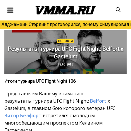
Алджамейн Стерлинг проговорился, почему симулировал н
НОВОСТИ
Результаты турнира UFC Fight Night: Belfort x
Gastelum
12.03.2017
Итоги турнира UFC Fight Night 106.
Представляем Вашему вниманию
результаты турнира UFC Fight Night:
Belfort
x
Gastelum, в главном бою которого ветеран UFC
Витор Белфорт
встретился с молодым
многообещающим проспектом Келвином
Гастелумом.