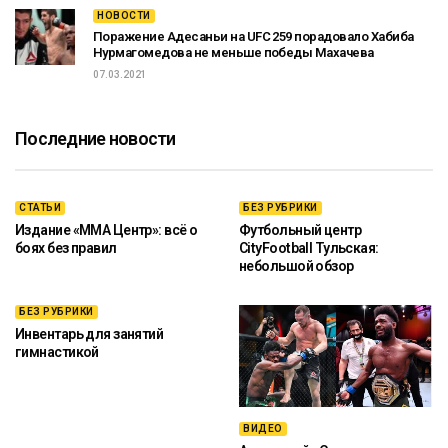
НОВОСТИ
Поражение Адесаньи на UFC 259 порадовало Хабиба
Нурмагомедова не меньше победы Махачева
07.03.2021
Последние новости
СТАТЬИ
БЕЗ РУБРИКИ
Издание «ММА Центр»: всё о
Футбольный центр
боях без правил
CityFootball Тульская:
небольшой обзор
БЕЗ РУБРИКИ
Инвентарь для занятий
гимнастикой
ВИДЕО