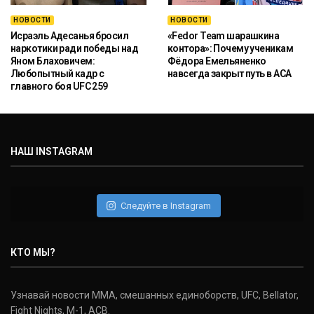
НОВОСТИ
НОВОСТИ
Исраэль Адесанья бросил
«Fedor Team шарашкина
наркотики ради победы над
контора»: Почему ученикам
Яном Блаховичем:
Фёдора Емельяненко
Любопытный кадр с
навсегда закрыт путь в ACA
главного боя UFC 259
НАШ INSTAGRAM
Следуйте в Instagram
КТО МЫ?
Узнавай новости ММА, смешанных единоборств, UFC, Bellator,
Fight Nights, M-1, ACB.